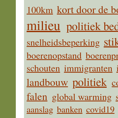
kort door de b
100km
milieu
politiek be
sti
snelheidsbeperking
boerenopstand
boerenpr
schouten
immigranten
politiek
landbouw
c
falen
global warming
aanslag
banken
covid19