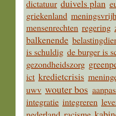
duivels plan
dictatuur
e
griekenland
meningsvrij
mensenrechten
regering
balkenende
belastingdie
is schuldig
de burger is s
greenp
gezondheidszorg
kredietcrisis
ict
mening
wouter bos
uwv
aanpas
integratie
integreren
leve
kabin
nederland
racisme