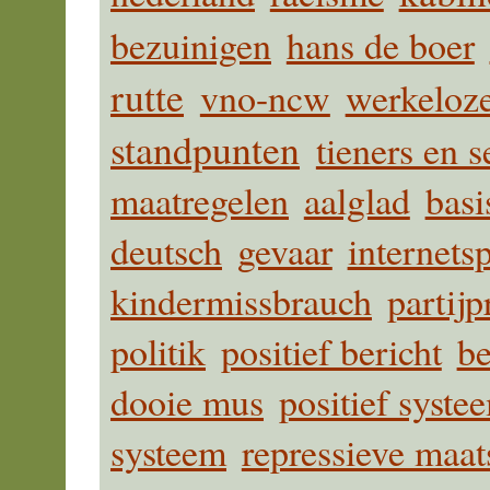
bezuinigen
hans de boer
rutte
vno-ncw
werkeloz
standpunten
tieners en s
maatregelen
aalglad
bas
deutsch
gevaar
internets
kindermissbrauch
partij
politik
positief bericht
be
dooie mus
positief syste
systeem
repressieve maat