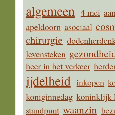
algemeen
4 mei
aan
cosm
apeldoorn
asociaal
chirurgie
dodenherden
gezondhei
levensteken
heer in het verkeer
herde
ijdelheid
inkopen
ke
koniginnedag
koninklijk 
waanzin
standpunt
bez