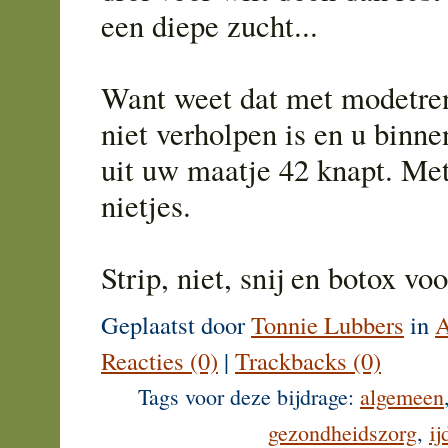
een diepe zucht...
Want weet dat met modetren
niet verholpen is en u binn
uit uw maatje 42 knapt. Met
nietjes.
Strip, niet, snij en botox vo
Geplaatst door
Tonnie Lubbers
in
A
Reacties (0)
|
Trackbacks (0)
Tags voor deze bijdrage:
algemeen
gezondheidszorg
,
ij