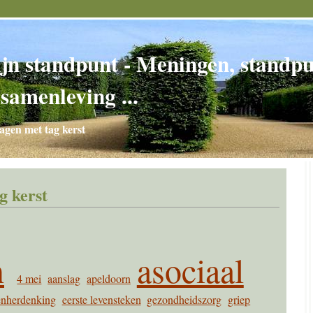
jn standpunt - Meningen, standpun
 samenleving ...
agen met tag kerst
g kerst
n
asociaal
4 mei
aanslag
apeldoorn
nherdenking
eerste levensteken
gezondheidszorg
griep