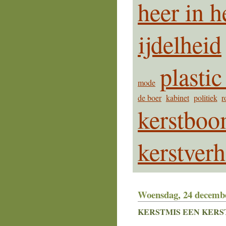
heer in h
ijdelheid
plastic
mode
de boer
kabinet
politiek
r
kerstbo
kerstverh
Woensdag, 24 decemb
KERSTMIS EEN KER