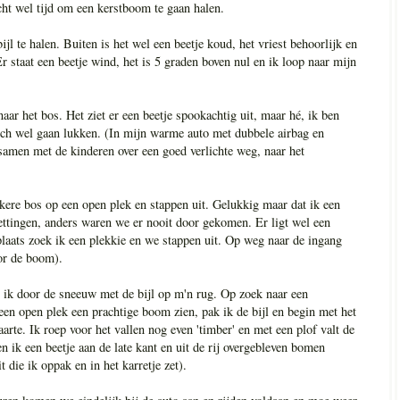
echt wel tijd om een kerstboom te gaan halen.
l te halen. Buiten is het wel een beetje koud, het vriest behoorlijk en
Er staat een beetje wind, het is 5 graden boven nul en ik loop naar mijn
aar het bos. Het ziet er een beetje spookachtig uit, maar hé, ik ben
toch wel gaan lukken. (In mijn warme auto met dubbele airbag en
 samen met de kinderen over een goed verlichte weg, naar het
ere bos op een open plek en stappen uit. Gelukkig maar dat ik een
ttingen, anders waren we er nooit door gekomen. Er ligt wel een
laats zoek ik een plekkie en we stappen uit. Op weg naar de ingang
or de boom).
ik door de sneeuw met de bijl op m'n rug. Op zoek naar een
en open plek een prachtige boom zien, pak ik de bijl en begin met het
te. Ik roep voor het vallen nog even 'timber' en met een plof valt de
 ik een beetje aan de late kant en uit de rij overgebleven bomen
 die ik oppak en in het karretje zet).