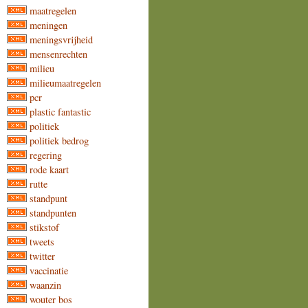
maatregelen
meningen
meningsvrijheid
mensenrechten
milieu
milieumaatregelen
pcr
plastic fantastic
politiek
politiek bedrog
regering
rode kaart
rutte
standpunt
standpunten
stikstof
tweets
twitter
vaccinatie
waanzin
wouter bos