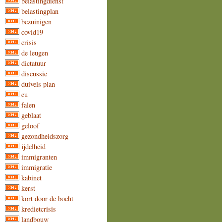
belastingdienst
belastingplan
bezuinigen
covid19
crisis
de leugen
dictatuur
discussie
duivels plan
eu
falen
geblaat
geloof
gezondheidszorg
ijdelheid
immigranten
immigratie
kabinet
kerst
kort door de bocht
kredietcrisis
landbouw