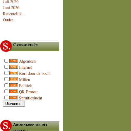
Juli 2026
Juni 2026
Recentelijk...
Ouder...
Categorieën
Algemeen
Internet
Kort door de bocht
Milieu
Politiek
QR Protest
Spruitjeslucht
Abonneren op dit
weblog