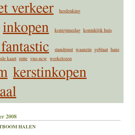
et verkeer
herdenking
inkopen
koniginnedag
koninklijk huis
 fantastic
standpunt
waanzin
geblaat
hans
ode kaart
rutte
vno-ncw
werkelozen
om
kerstinkopen
aal
er 2008
STBOOM HALEN