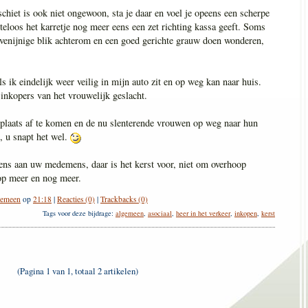
chiet is ook niet ongewoon, sta je daar en voel je opeens een scherpe
hteloos het karretje nog meer eens een zet richting kassa geeft. Soms
venijnige blik achterom en een goed gerichte grauw doen wonderen,
s ik eindelijk weer veilig in mijn auto zit en op weg kan naar huis.
 inkopers van het vrouwelijk geslacht.
plaats af te komen en de nu slenterende vrouwen op weg naar hun
n, u snapt het wel.
eens aan uw medemens, daar is het kerst voor, niet om overhoop
 op meer en nog meer.
gemeen
op
21:18
|
Reacties (0)
|
Trackbacks (0)
Tags voor deze bijdrage:
algemeen
,
asociaal
,
heer in het verkeer
,
inkopen
,
kerst
(Pagina 1 van 1, totaal 2 artikelen)