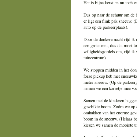
Het is bijna kerst en nu toch 
Dus op naar de schuur om de bij
er ligt een flink pak sneeuw. (
auto op de parkeerplaats).
Door de donkere nacht rijd ik n
een grote vent, dus dat moet 
veiligheidsgordels om, rijd ik
tuincentrum).
We stoppen midden in het donk
forse pickup heb met sneeuwke
meter sneeuw. (Op de parkeerp
nemen we een karretje mee vo
Samen met de kinderen bagger 
geschikte boom. Zodra we op e
omhakken van het enorme gevaar
boom in de sneeuw. (Helaas ben
kiezen we samen de mooiste uit