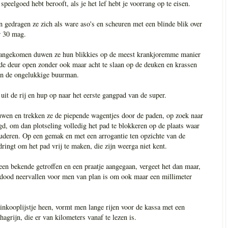
peelgoed hebt berooft, als je het lef hebt je voorrang op te eisen.
en gedragen ze zich als ware aso's en scheuren met een blinde blik over
r 30 mag.
aangekomen duwen ze hun blikkies op de meest krankjoremme manier
 de deur open zonder ook maar acht te slaan op de deuken en krassen
van de ongelukkige buurman.
 uit de rij en hup op naar het eerste gangpad van de super.
duwen en trekken ze de piepende wagentjes door de paden, op zoek naar
d, om dan plotseling volledig het pad te blokkeren op de plaats waar
tuderen. Op een gemak en met een arrogantie ten opzichte van de
ingt om het pad vrij te maken, die zijn weerga niet kent.
een bekende getroffen en een praatje aangegaan, vergeet het dan maar,
e dood neervallen voor men van plan is om ook maar een millimeter
inkooplijstje heen, vormt men lange rijen voor de kassa met een
agrijn, die er van kilometers vanaf te lezen is.