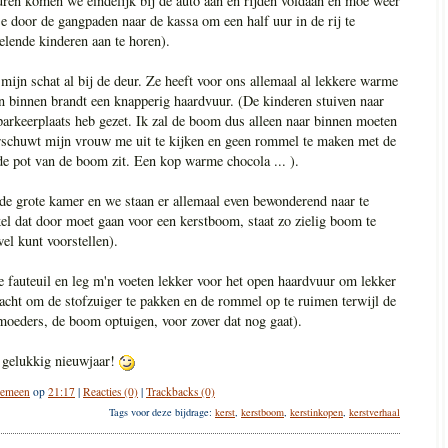
uren komen we eindelijk bij de auto aan en rijden voldaan en moe weer
je door de gangpaden naar de kassa om een half uur in de rij te
elende kinderen aan te horen).
 mijn schat al bij de deur. Ze heeft voor ons allemaal al lekkere warme
 binnen brandt een knapperig haardvuur. (De kinderen stuiven naar
parkeerplaats heb gezet. Ik zal de boom dus alleen naar binnen moeten
chuwt mijn vrouw me uit te kijken en geen rommel te maken met de
e pot van de boom zit. Een kop warme chocola ... ).
 de grote kamer en we staan er allemaal even bewonderend naar te
el dat door moet gaan voor een kerstboom, staat zo zielig boom te
wel kunt voorstellen).
 fauteuil en leg m'n voeten lekker voor het open haardvuur om lekker
racht om de stofzuiger te pakken en de rommel op te ruimen terwijl de
moeders, de boom optuigen, voor zover dat nog gaat).
n gelukkig nieuwjaar!
gemeen
op
21:17
|
Reacties (0)
|
Trackbacks (0)
Tags voor deze bijdrage:
kerst
,
kerstboom
,
kerstinkopen
,
kerstverhaal