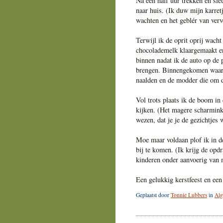
Na een half uur trekken en sle
naar huis. (Ik duw mijn karret
wachten en het geblér van verv
Terwijl ik de oprit oprij wacht
chocolademelk klaargemaakt en
binnen nadat ik de auto op de 
brengen. Binnengekomen waars
naalden en de modder die om d
Vol trots plaats ik de boom in
kijken. (Het magere scharmink
wezen, dat je je de gezichtjes 
Moe maar voldaan plof ik in de
bij te komen. (Ik krijg de opd
kinderen onder aanvoerig van 
Een gelukkig kerstfeest en ee
Geplaatst door
Tonnie Lubbers
in
Al