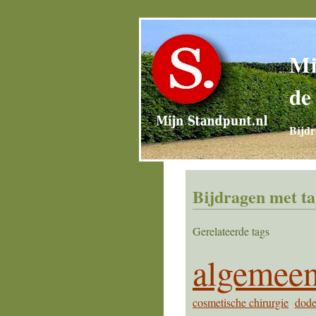
Mi
de
Bijdr
Bijdragen met ta
Gerelateerde tags
algemee
cosmetische chirurgie
dode