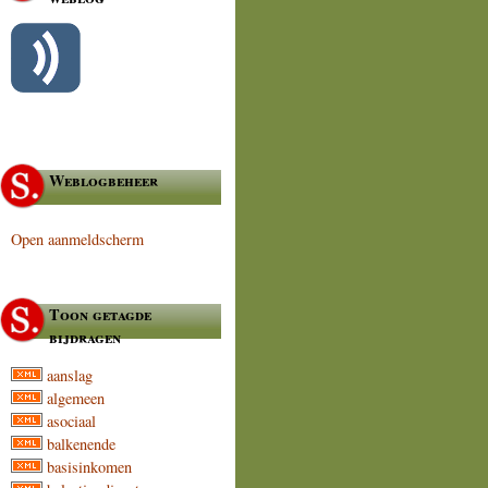
Weblogbeheer
Open aanmeldscherm
Toon getagde
bijdragen
aanslag
algemeen
asociaal
balkenende
basisinkomen