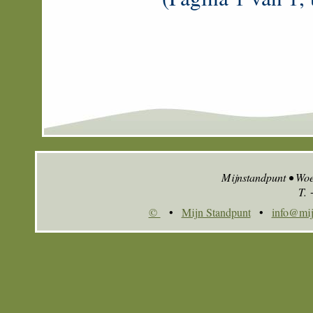
Mijnstandpunt • Wo
T.
©
•
Mijn Standpunt
•
info@mij