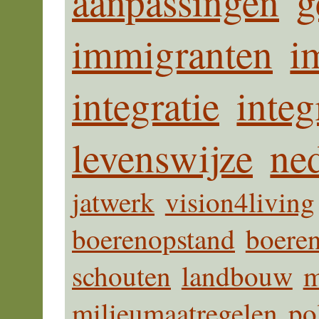
aanpassingen
g
immigranten
i
integratie
integ
levenswijze
ne
jatwerk
vision4living
boerenopstand
boeren
schouten
landbouw
m
milieumaatregelen
po