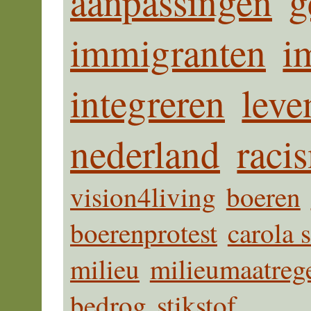
aanpassingen
g
immigranten
i
integreren
leve
nederland
raci
vision4living
boeren
boerenprotest
carola 
milieu
milieumaatreg
bedrog
stikstof