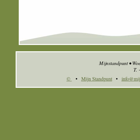
Mijnstandpunt • Wo
T.
©
•
Mijn Standpunt
•
info@mij