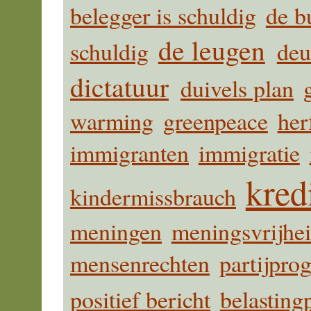
belegger is schuldig
de b
de leugen
schuldig
deu
dictatuur
duivels plan
warming
greenpeace
her
immigranten
immigratie
kred
kindermissbrauch
meningen
meningsvrijhe
mensenrechten
partijpr
positief bericht
belasting