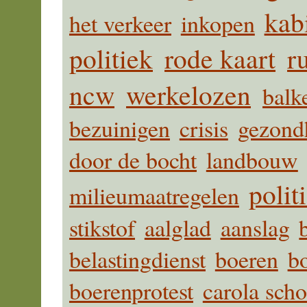
kab
het verkeer
inkopen
politiek
rode kaart
r
ncw
werkelozen
balk
bezuinigen
crisis
gezond
door de bocht
landbouw
polit
milieumaatregelen
stikstof
aalglad
aanslag
belastingdienst
boeren
b
boerenprotest
carola sch