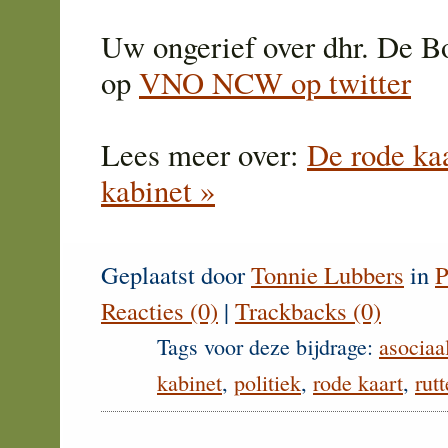
Uw ongerief over dhr. De Bo
op
VNO NCW op twitter
Lees meer over:
De rode kaa
kabinet »
Geplaatst door
Tonnie Lubbers
in
P
Reacties (0)
|
Trackbacks (0)
Tags voor deze bijdrage:
asociaa
kabinet
,
politiek
,
rode kaart
,
rutt