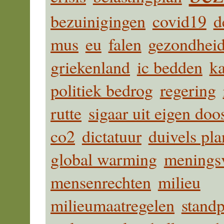
bezuinigingen
covid19
d
mus
eu
falen
gezondheid
griekenland
ic bedden
ka
politiek bedrog
regering
rutte
sigaar uit eigen doo
co2
dictatuur
duivels pla
global warming
meningsv
mensenrechten
milieu
milieumaatregelen
stand