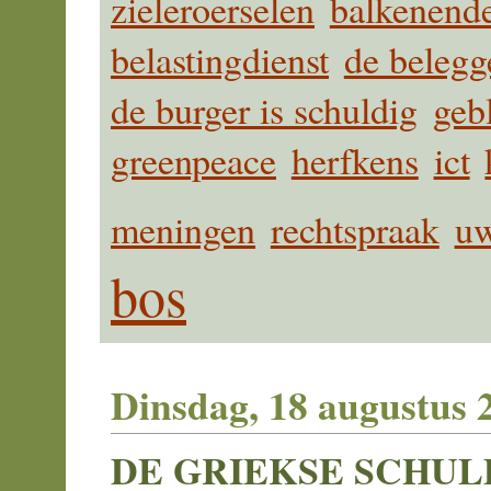
zieleroerselen
balkenend
belastingdienst
de belegg
de burger is schuldig
geb
greenpeace
herfkens
ict
meningen
rechtspraak
u
bos
Dinsdag, 18 augustus 
DE GRIEKSE SCHUL