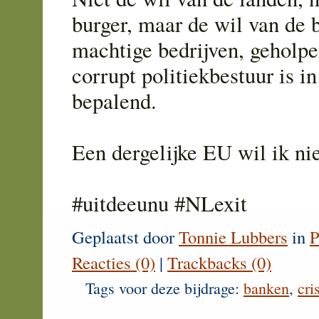
burger, maar de wil van de 
machtige bedrijven, geholpe
corrupt politiekbestuur is i
bepalend.
Een dergelijke EU wil ik nie
#uitdeeunu #NLexit
Geplaatst door
Tonnie Lubbers
in
P
Reacties (0)
|
Trackbacks (0)
Tags voor deze bijdrage:
banken
,
cri