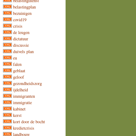
belastingdienst
belastingplan
bezuinigen
covid19
crisis
de leugen
dictatuur
discussie
duivels plan
eu
falen
geblaat
geloof
gezondheidszorg
ijdelheid
immigranten
immigratie
kabinet
kerst
kort door de bocht
kredietcrisis
landbouw