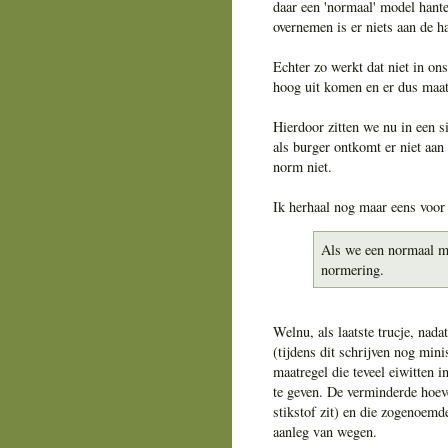
daar een 'normaal' model han
overnemen is er niets aan de 
Echter zo werkt dat niet in o
hoog uit komen en er dus maa
Hierdoor zitten we nu in een 
als burger ontkomt er niet aa
norm niet.
Ik herhaal nog maar eens voor 
Als we een normaal m
normering.
Welnu, als laatste trucje, nad
(tijdens dit schrijven nog min
maatregel die teveel eiwitten 
te geven. De verminderde hoev
stikstof zit) en die zogenoem
aanleg van wegen.