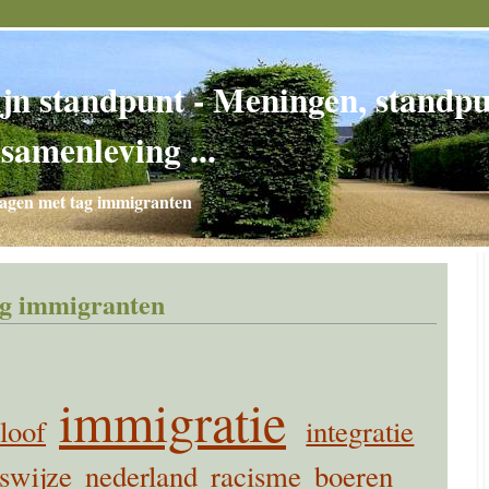
jn standpunt - Meningen, standpun
 samenleving ...
agen met tag immigranten
ag immigranten
immigratie
loof
integratie
swijze
nederland
racisme
boeren