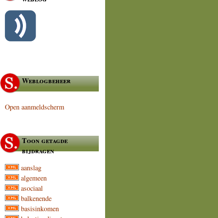
Weblogbeheer
Open aanmeldscherm
Toon getagde
bijdragen
aanslag
algemeen
asociaal
balkenende
basisinkomen