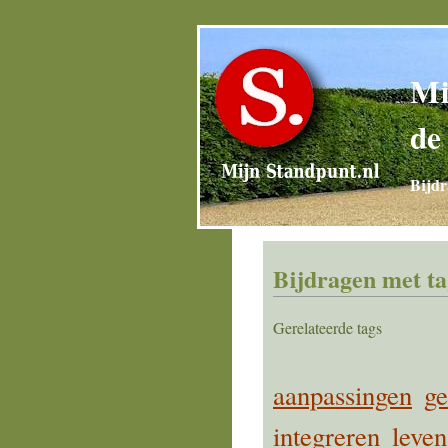
Mi
de
Bijdr
Bijdragen met t
Gerelateerde tags
aanpassingen
ge
integreren
leven