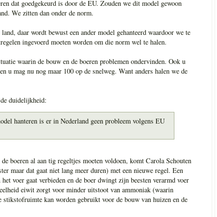
teren dat goedgekeurd is door de EU. Zouden we dit model gewoon
hand. We zitten dan onder de norm.
ns land, daar wordt bewust een ander model gehanteerd waardoor we te
tregelen ingevoerd moeten worden om die norm wel te halen.
situatie waarin de bouw en de boeren problemen ondervinden. Ook u
n en u mag nu nog maar 100 op de snelweg. Want anders halen we de
de duidelijkheid:
odel hanteren is er in Nederland geen probleem volgens EU
at de boeren al aan tig regeltjes moeten voldoen, komt Carola Schouten
ister maar dat gaat niet lang meer duren) met een nieuwe regel. Een
in het voer gaat verbieden en de boer dwingt zijn beesten verarmd voer
eelheid eiwit zorgt voor minder uitstoot van ammoniak (waarin
de stikstofruimte kan worden gebruikt voor de bouw van huizen en de