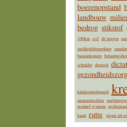
boerenopstand
landbouw
milie
bedrog
stikstof
100km
co2
de leugen
ene
snelheidsbeperking
standp
basisinkomen
belastingdie
dicta
schuldig
deutsch
gezondheidszor
kre
kindermissbrauch
mensenrechten
partijprog
positief systeem
rechtspraa
rutte
kaart
sigaar uit e