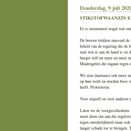
Donderdag, 9 juli 202
STIKSTOFWAANZIN E
Er is momenteel nogal wat onru
De boeren trekken massaal de s
beleid van de regering die de 
zien wat er aan de hand is en d
burger zelf nu meer en meer i
Maatregelen die ingaan tegen 
We zien daarnaast ook meer men
op hun werk en worden boos op
heeft. Protesteren.
Voor mijzelf en voor anderen w
Laten we de voorgeschiedenis 
moet doen om aan die regelstor
tegen onredelijkheid maar ook
langer schade toe te brengen. 