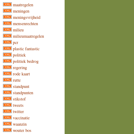
maatregelen
meningen
meningsvrijheid
mensenrechten
milieu
milieumaatregelen
pcr
plastic fantastic
politiek
politiek bedrog
regering
rode kaart
rutte
standpunt
standpunten
stikstof
tweets
twitter
vaccinatie
waanzin
wouter bos