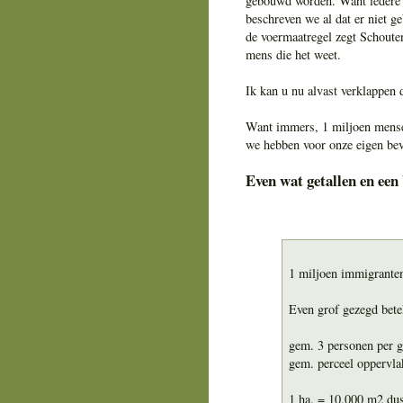
gebouwd worden. Want iedere n
beschreven we al dat er niet 
de voermaatregel zegt Schoute
mens die het weet.
Ik kan u nu alvast verklappen d
Want immers, 1 miljoen mensen
we hebben voor onze eigen bev
Even wat getallen en een
1 miljoen immigranten
Even grof gezegd bete
gem. 3 personen per g
gem. perceel oppervl
1 ha. = 10.000 m2 dus