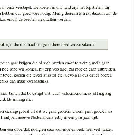
n onze veestapel. De koeien in ons land zijn net topatleten, zij
en hebben dus goed voer nodig. Menig dierenarts trekt daarom aan de
 kan omdat de beesten ziek zullen worden.
tregel die niet hoeft en gaan dierenleed veroorzaken!?
koeien gaat krijgen die of ziek worden en/of te weinig melk gaan
ij nog rond wil komen, hij zijn veestapel zal moeten gaan uitbreiden.
teveel koeien die teveel stikstof etc. Gevolg is dus dat er boeren
schiks dan maar kwaadschiks.
t naar buiten dat bevestigd wat ieder weldenkend mens al lang zag
idelde immigratie.
 verkiezingsgebral uit dat we gaan groeien, enorm gaan groeien als
1 miljoen nieuwe Nederlanders erbij in een paar jaar tijd.
en een onderdak nodig en daarvoor moeten veel, héél veel huizen