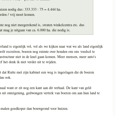
izen nodig dus: 333.333 : 75 = 4.444 ha.
rden / vrij moet komen.
te nog niet meegerekend is, straten winkelcentra etc. dus
at mag je uitgaan van ca. 6.000 ha. die nodig is.
land is eigenlijk vol, vol als we kijken naar wat we als land eigenlijk
wilt recreëren, boeren nog ruimte over houden om ons voedsel te
rastructuur niet in de knel gaan komen. Meer mensen, meer auto's
ef het denk ik niet verder uit te wijden.
t dat Rutte met zijn kabinet een weg is ingeslagen die de boeren
dan ook.
maal want er zit nog een kant aan dit verhaal. De kant van geld
n uit onteigening, gedwongen vertrek van boeren om aan hun land te
e malen goedkoper dan bouwgrond voor huizen.