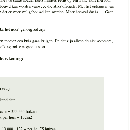
ieuwe statushouder heeft immers recht op een huis. Kort hiervoor
gebouwd kan worden vanwege die stikstofregels. Met het opleggen van
n dat er weer wel gebouwd kan worden. Maar hoeveel dat is .... Geen
at het nooit genoeg zal zijn.
 moeten een huis gaan krijgen. En dat zijn alleen de nieuwkomers,
olking ook een groot tekort.
 berekening:
 erbij.
kend dat:
ezin = 333.333 huizen
ak per huis = 132m2
 10.000 : 132 = per ha. 75 huizen