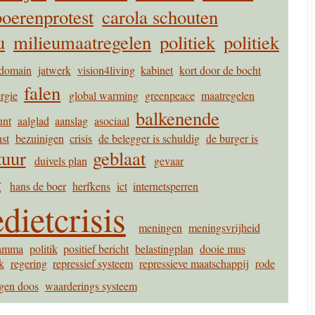
boerenprotest
carola schouten
u
milieumaatregelen
politiek
politiek
domain
jatwerk
vision4living
kabinet
kort door de bocht
falen
rgie
global warming
greenpeace
maatregelen
balkenende
unt
aalglad
aanslag
asociaal
nst
bezuinigen
crisis
de belegger is schuldig
de burger is
tuur
geblaat
duivels plan
gevaar
g
hans de boer
herfkens
ict
internetsperren
dietcrisis
meningen
meningsvrijheid
ramma
politik
positief bericht
belastingplan
dooie mus
k
regering
repressief systeem
repressieve maatschappij
rode
igen doos
waarderings systeem