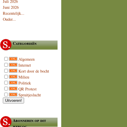
Juli 2026
Juni 2026
Recentelijk...
Ouder...
Categorieën
Algemeen
Internet
Kort door de bocht
Milieu
Politiek
QR Protest
Spruitjeslucht
Abonneren op dit
weblog