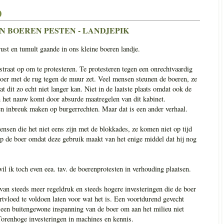
0
N BOEREN PESTEN - LANDJEPIK
st en tumult gaande in ons kleine boeren landje.
traat op om te protesteren. Te protesteren tegen een onrechtvaardig
boer met de rug tegen de muur zet. Veel mensen steunen de boeren, ze
at dit zo echt niet langer kan. Niet in de laatste plaats omdat ook de
n het nauw komt door absurde maatregelen van dit kabinet.
en inbreuk maken op burgerrechten. Maar dat is een ander verhaal.
sen die het niet eens zijn met de blokkades, ze komen niet op tijd
 de boer omdat deze gebruik maakt van het enige middel dat hij nog
il ik toch even eea. tav. de boerenprotesten in verhouding plaatsen.
van steeds meer regeldruk en steeds hogere investeringen die de boer
tvloed te voldoen laten voor wat het is. Een voortdurend gevecht
 een buitengewone inspanning van de boer om aan het milieu niet
Torenhoge investeringen in machines en kennis.