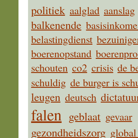
politiek
aalglad
aanslag
balkenende
basisinkome
belastingdienst
bezuinige
boerenopstand
boerenpro
schouten
co2
crisis
de b
schuldig
de burger is sch
leugen
dictatuu
deutsch
falen
geblaat
gevaar
gezondheidszorg
globa