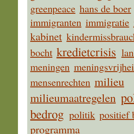
greenpeace
hans de boer
immigranten
immigratie
kabinet
kindermissbrauc
kredietcrisis
bocht
la
meningen
meningsvrijhe
milieu
mensenrechten
po
milieumaatregelen
bedrog
politik
positief 
programma