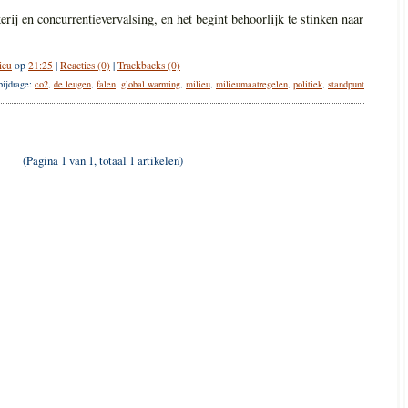
kerij en concurrentievervalsing, en het begint behoorlijk te stinken naar
ieu
op
21:25
|
Reacties (0)
|
Trackbacks (0)
bijdrage:
co2
,
de leugen
,
falen
,
global warming
,
milieu
,
milieumaatregelen
,
politiek
,
standpunt
(Pagina 1 van 1, totaal 1 artikelen)