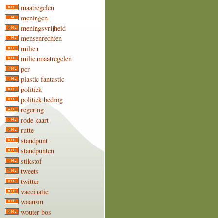
maatregelen
meningen
meningsvrijheid
mensenrechten
milieu
milieumaatregelen
pcr
plastic fantastic
politiek
politiek bedrog
regering
rode kaart
rutte
standpunt
standpunten
stikstof
tweets
twitter
vaccinatie
waanzin
wouter bos