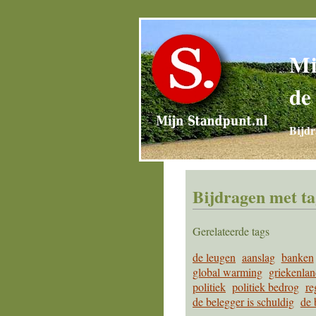
Mi
de
Bijdr
Bijdragen met ta
Gerelateerde tags
de leugen
aanslag
banken
global warming
griekenla
politiek
politiek bedrog
re
de belegger is schuldig
de 