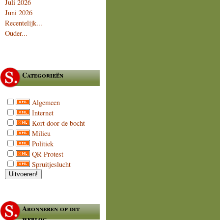
Juli 2026
Juni 2026
Recentelijk...
Ouder...
Categorieën
Algemeen
Internet
Kort door de bocht
Milieu
Politiek
QR Protest
Spruitjeslucht
Abonneren op dit
weblog