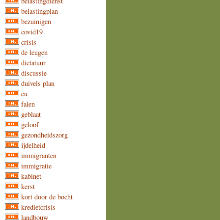
belastingdienst
belastingplan
bezuinigen
covid19
crisis
de leugen
dictatuur
discussie
duivels plan
eu
falen
geblaat
geloof
gezondheidszorg
ijdelheid
immigranten
immigratie
kabinet
kerst
kort door de bocht
kredietcrisis
landbouw