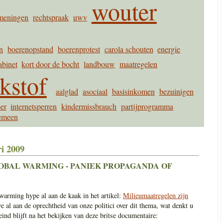
wouter
meningen
rechtspraak
uwv
n
boerenopstand
boerenprotest
carola schouten
energie
abinet
kort door de bocht
landbouw
maatregelen
ikstof
aalglad
asociaal
basisinkomen
bezuinigen
er
internetsperren
kindermissbrauch
partijprogramma
emeen
i 2009
OBAL WARMING - PANIEK PROPAGANDA OF
arming hype al aan de kaak in het artikel:
Milieumaatregelen zijn
e al aan de oprechtheid van onze politici over dit thema, wat denkt u
eind blijft na het bekijken van deze britse documentaire: