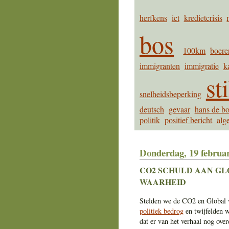
herfkens
ict
kredietcrisis
bos
100km
boere
immigranten
immigratie
k
st
snelheidsbeperking
deutsch
gevaar
hans de bo
politik
positief bericht
alg
Donderdag, 19 februar
CO2 SCHULD AAN GL
WAARHEID
Stelden we de CO2 en Global w
politiek bedrog
en twijfelden w
dat er van het verhaal nog over