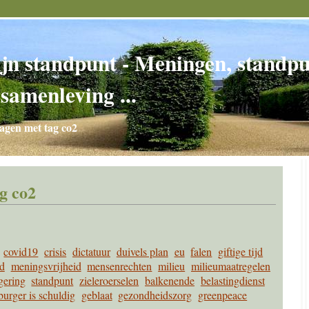
jn standpunt - Meningen, standpun
 samenleving ...
agen met tag co2
g co2
covid19
crisis
dictatuur
duivels plan
eu
falen
giftige tijd
nd
meningsvrijheid
mensenrechten
milieu
milieumaatregelen
gering
standpunt
zieleroerselen
balkenende
belastingdienst
burger is schuldig
geblaat
gezondheidszorg
greenpeace