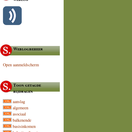
Weblogbeheer
Open aanmeldscherm
Toon getagde
bijdragen
aanslag
algemeen
asociaal
balkenende
basisinkomen