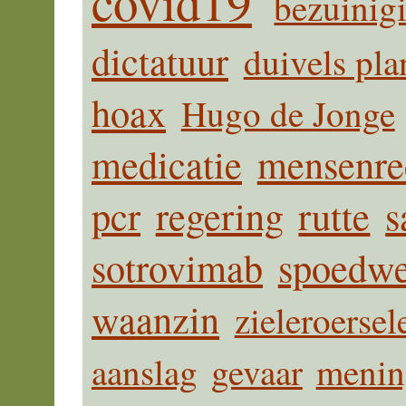
covid19
bezuinig
dictatuur
duivels pla
hoax
Hugo de Jonge
medicatie
mensenre
pcr
regering
rutte
s
sotrovimab
spoedwe
waanzin
zieleroersel
aanslag
gevaar
menin