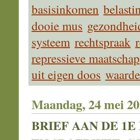
basisinkomen
belasti
dooie mus
gezondhei
systeem
rechtspraak
repressieve maatschap
uit eigen doos
waarde
Maandag, 24 mei 20
BRIEF AAN DE 1E