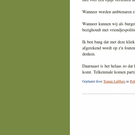
Wanneer worden ambtenaren en 
Wanneer kunnen wij als burger
bezighoudt met vriendjespoliti
Ik ben bang dat met deze kliek
afgerekend wordt op z'n fouten
denken.
Daarnaast is het helaas zo dat 
komt. Telkenmale komen partije
Geplaatst door
Tonnie Lubbers
in
Pol