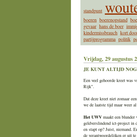
woute
standpunt
boeren
boerenopstand
boe
gevaar
hans de boer
immi
kindermissbrauch
kort doo
partijprogramma
politik
po
Vrijdag, 29 augustus 
JE KUNT ALTIJD NOG
Een veel gehoorde kreet was vr
Rijk".
Dat deze kreet niet zomaar een
we de laatste tijd maar weer al
Het UWV
maakt een blunder v
geldverslindend ict-project in
en stapt op? Juist, niemand. E
de verantwoordelijken er uit te