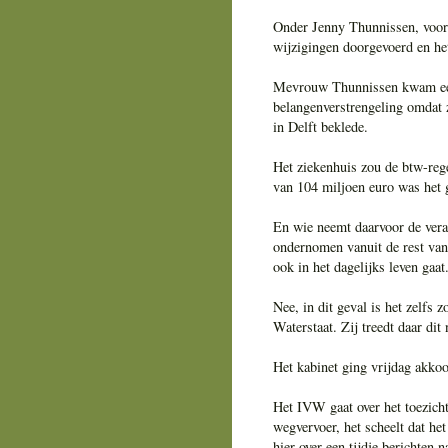
Onder Jenny Thunnissen, voorm
wijzigingen doorgevoerd en he
Mevrouw Thunnissen kwam eerd
belangenverstrengeling omdat z
in Delft beklede.
Het ziekenhuis zou de btw-rege
van 104 miljoen euro was het
En wie neemt daarvoor de veran
ondernomen vanuit de rest van 
ook in het dagelijks leven gaat
Nee, in dit geval is het zelfs
Waterstaat. Zij treedt daar dit 
Het kabinet ging vrijdag akko
Het IVW gaat over het toezicht
wegvervoer, het scheelt dat he
hier over een tijdje berichten 