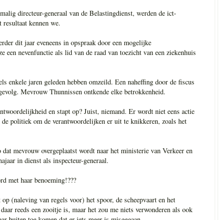
alig directeur-generaal van de Belastingdienst, werden de ict-
t resultaat kennen we.
er dit jaar eveneens in opspraak door een mogelijke
e een nevenfunctie als lid van de raad van toezicht van een ziekenhuis
ls enkele jaren geleden hebben omzeild. Een naheffing door de fiscus
 gevolg. Mevrouw Thunnissen ontkende elke betrokkenheid.
twoordelijkheid en stapt op? Juist, niemand. Er wordt niet eens actie
de politiek om de verantwoordelijken er uit te knikkeren, zoals het
.
 zo dat mevrouw overgeplaatst wordt naar het ministerie van Verkeer en
najaar in dienst als inspecteur-generaal.
ord met haar benoeming!???
 op (naleving van regels voor) het spoor, de scheepvaart en het
t daar reeds een zooitje is, maar het zou me niets verwonderen als ook
naar buiten toe komen dat er iets meer is misgegaan.