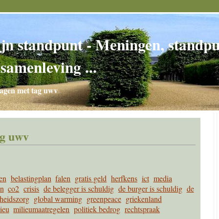
jn standpunt - Meningen, standpun
 samenleving ...
agen met tag uwv
ag uwv
en
belastingplan
falen
gratis geld
herfkens
ict
media
n
co2
crisis
de belegger is schuldig
de burger is schuldig
de
heidszorg
global warming
greenpeace
griekenland
ieu
milieumaatregelen
politiek bedrog
rechtspraak