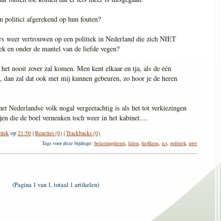
politici afgerekend op hun fouten?
s weer vertrouwen op een politiek in Nederland die zich NIET
ek en onder de mantel van de liefde vegen?
 het nooit zover zal komen. Men kent elkaar en tja, als de één
, dan zal dat ook met mij kunnen gebeuren, zo hoor je de heren
het Nederlandse volk nogal vergeetachtig is als het tot verkiezingen
n die de boel verneuken toch weer in het kabinet....
itiek
op
21:50
|
Reacties (0)
|
Trackbacks (0)
Tags voor deze bijdrage:
belastingdienst
,
falen
,
herfkens
,
ict
,
politiek
,
uwv
(Pagina 1 van 1, totaal 1 artikelen)