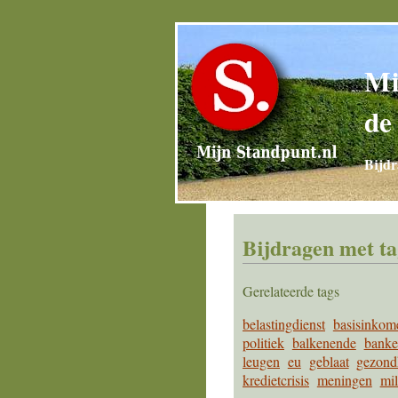
Mi
de
Bijdr
Bijdragen met t
Gerelateerde tags
belastingdienst
basisinkom
politiek
balkenende
banke
leugen
eu
geblaat
gezond
kredietcrisis
meningen
mil