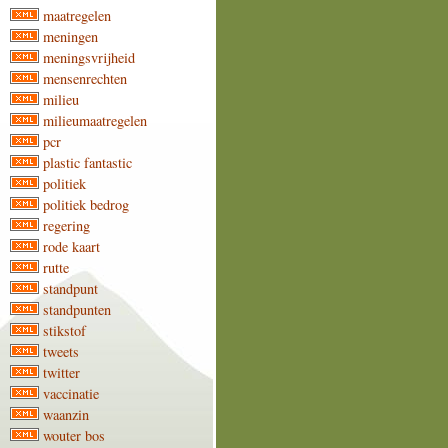
maatregelen
meningen
meningsvrijheid
mensenrechten
milieu
milieumaatregelen
pcr
plastic fantastic
politiek
politiek bedrog
regering
rode kaart
rutte
standpunt
standpunten
stikstof
tweets
twitter
vaccinatie
waanzin
wouter bos