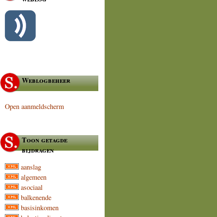
Weblogbeheer
Open aanmeldscherm
Toon getagde
bijdragen
aanslag
algemeen
asociaal
balkenende
basisinkomen