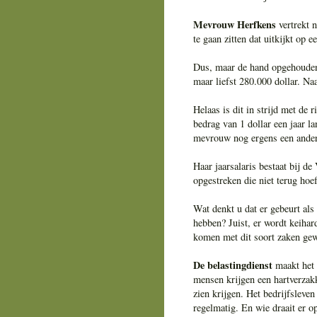
Mevrouw Herfkens
vertrekt 
te gaan zitten dat uitkijkt op e
Dus, maar de hand opgehouden 
maar liefst 280.000 dollar. Naa
Helaas is dit in strijd met d
bedrag van 1 dollar een jaar l
mevrouw nog ergens een ander
Haar jaarsalaris bestaat bij d
opgestreken die niet terug hoef
Wat denkt u dat er gebeurt al
hebben? Juist, er wordt keihard
komen met dit soort zaken gew
De belastingdienst
maakt het 
mensen krijgen een hartverzakk
zien krijgen. Het bedrijfsleve
regelmatig. En wie draait er o