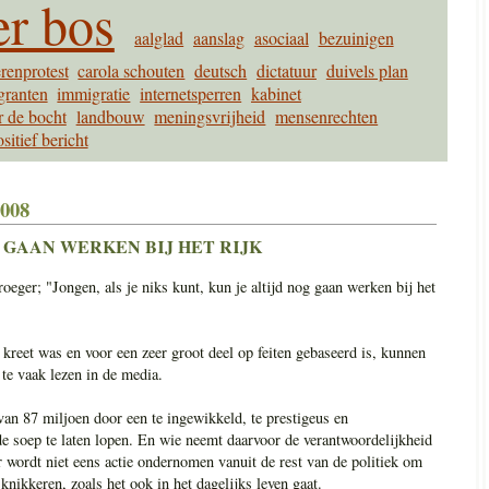
r bos
aalglad
aanslag
asociaal
bezuinigen
renprotest
carola schouten
deutsch
dictatuur
duivels plan
granten
immigratie
internetsperren
kabinet
r de bocht
landbouw
meningsvrijheid
mensenrechten
sitief bericht
2008
 GAAN WERKEN BIJ HET RIJK
oeger; "Jongen, als je niks kunt, kun je altijd nog gaan werken bij het
 kreet was en voor een zeer groot deel op feiten gebaseerd is, kunnen
 te vaak lezen in de media.
an 87 miljoen door een te ingewikkeld, te prestigeus en
 de soep te laten lopen. En wie neemt daarvoor de verantwoordelijkheid
r wordt niet eens actie ondernomen vanuit de rest van de politiek om
 knikkeren, zoals het ook in het dagelijks leven gaat.