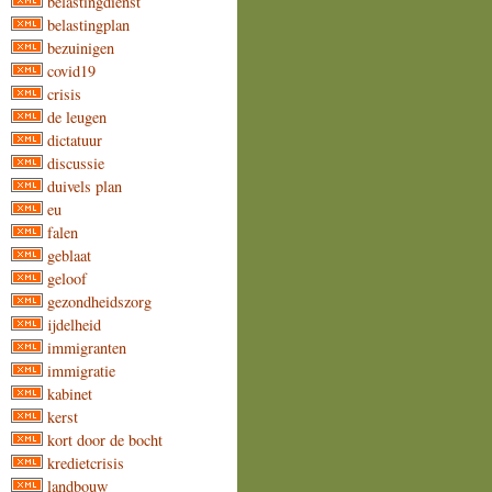
belastingdienst
belastingplan
bezuinigen
covid19
crisis
de leugen
dictatuur
discussie
duivels plan
eu
falen
geblaat
geloof
gezondheidszorg
ijdelheid
immigranten
immigratie
kabinet
kerst
kort door de bocht
kredietcrisis
landbouw