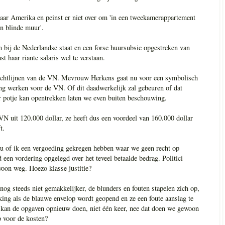
naar Amerika en peinst er niet over om 'in een tweekamerappartement
en blinde muur'.
bij de Nederlandse staat en een forse huursubsie opgestreken van
st haar riante salaris wel te verstaan.
e richtlijnen van de VN. Mevrouw Herkens gaat nu voor een symbolisch
ang werken voor de VN. Of dit daadwerkelijk zal gebeuren of dat
 potje kan opentrekken laten we even buiten beschouwing.
e VN uit 120.000 dollar, ze heeft dus een voordeel van 160.000 dollar
t.
s u of ik een vergoeding gekregen hebben waar we geen recht op
 een vordering opgelegd over het teveel betaalde bedrag. Politici
oon weg. Hoezo klasse justitie?
nog steeds niet gemakkelijker, de blunders en fouten stapelen zich op,
ing als de blauwe envelop wordt geopend en ze een foute aanslag te
n kan de opgaven opnieuw doen, niet één keer, nee dat doen we gewoon
p voor de kosten?