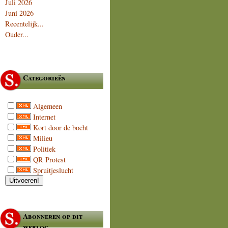
Juli 2026
Juni 2026
Recentelijk...
Ouder...
Categorieën
Algemeen
Internet
Kort door de bocht
Milieu
Politiek
QR Protest
Spruitjeslucht
Abonneren op dit
weblog