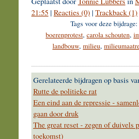
Geplaatst door
Tonnie Lubbers
in
M
21:55
|
Reacties (0)
|
Trackback (1)
Tags voor deze bijdrage
boerenprotest
,
carola schouten
,
i
landbouw
,
milieu
,
milieumaatr
Gerelateerde bijdragen op basis va
Rutte de politieke rat
Een eind aan de repressie - samenl
gaan door druk
The great reset - zegen of duivels 
toekomst)