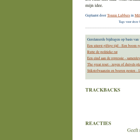
mijn idee.
Geplaatst door
Tonnie Lubbers
in
Mil
Tags voor deze 
Gerelateerde bijdragen op basis van 
Een uiterst giftige tijd - Een boom g
Rutte de politieke rat
Een eind aan de repressie - samenle
The great reset - zegen of duivels p
Stikstofwaanzin en boeren pesten - 
TRACKBACKS
REACTIES
Geeft 