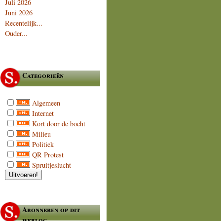
Juli 2026
Juni 2026
Recentelijk...
Ouder...
Categorieën
Algemeen
Internet
Kort door de bocht
Milieu
Politiek
QR Protest
Spruitjeslucht
Abonneren op dit
weblog