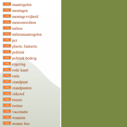
maatregelen
meningen
meningsvrijheid
mensenrechten
milieu
milieumaatregelen
pcr
plastic fantastic
politiek
politiek bedrog
regering
rode kaart
rutte
standpunt
standpunten
stikstof
tweets
twitter
vaccinatie
waanzin
wouter bos