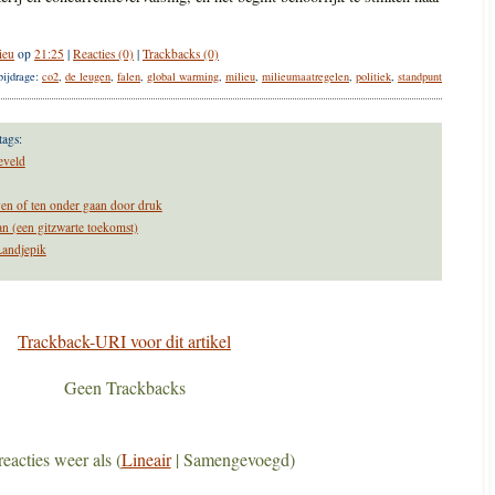
ieu
op
21:25
|
Reacties (0)
|
Trackbacks (0)
bijdrage:
co2
,
de leugen
,
falen
,
global warming
,
milieu
,
milieumaatregelen
,
politiek
,
standpunt
tags:
eveld
ven of ten onder gaan door druk
lan (een gitzwarte toekomst)
Landjepik
Trackback-URI voor dit artikel
Geen Trackbacks
reacties weer als (
Lineair
| Samengevoegd)