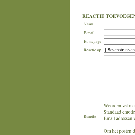
REACTIE TOEVOEGE
Naam
E-mail
Homepage
Reactie op
Woorden vet mar
Standaad emotico
Reactie
Email adressen w
Om het posten doo