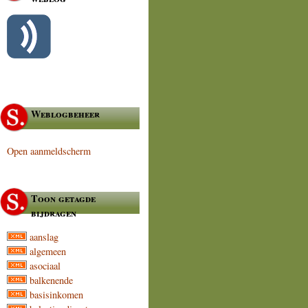
Weblogbeheer
Open aanmeldscherm
Toon getagde
bijdragen
aanslag
algemeen
asociaal
balkenende
basisinkomen