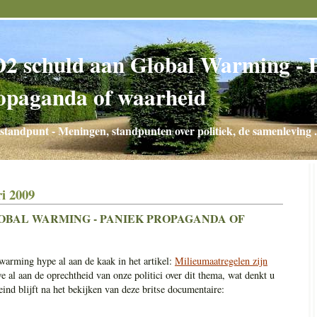
2 schuld aan Global Warming - 
opaganda of waarheid
standpunt - Meningen, standpunten over politiek, de samenleving .
i 2009
OBAL WARMING - PANIEK PROPAGANDA OF
arming hype al aan de kaak in het artikel:
Milieumaatregelen zijn
e al aan de oprechtheid van onze politici over dit thema, wat denkt u
eind blijft na het bekijken van deze britse documentaire: