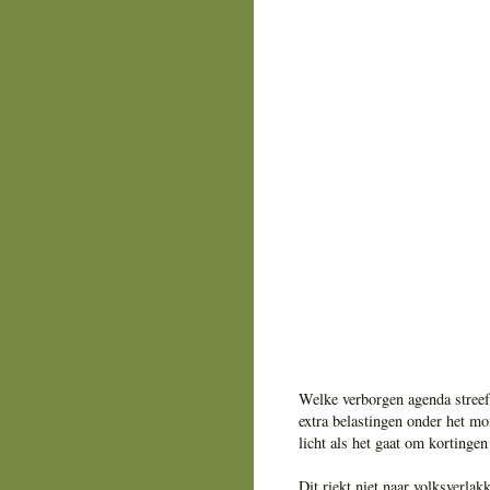
Welke verborgen agenda streef
extra belastingen onder het m
licht als het gaat om korting
Dit riekt niet naar volksverlak