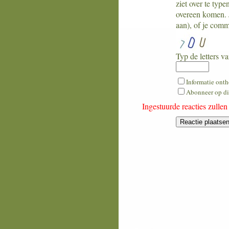
ziet over te typ
overeen komen. J
aan), of je comm
Typ de letters va
What
Informatie ont
is
Abonneer op dit
two
Ingestuurde reacties zulle
plus
five?