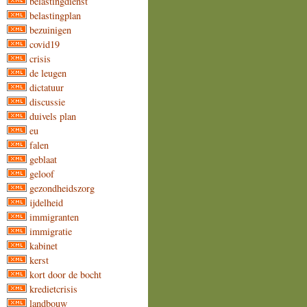
belastingdienst
belastingplan
bezuinigen
covid19
crisis
de leugen
dictatuur
discussie
duivels plan
eu
falen
geblaat
geloof
gezondheidszorg
ijdelheid
immigranten
immigratie
kabinet
kerst
kort door de bocht
kredietcrisis
landbouw