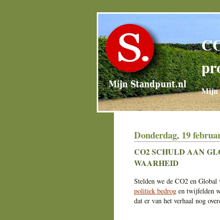
CO
pr
Mijn 
Donderdag, 19 februar
CO2 SCHULD AAN GL
WAARHEID
Stelden we de CO2 en Global w
politiek bedrog
en twijfelden w
dat er van het verhaal nog over