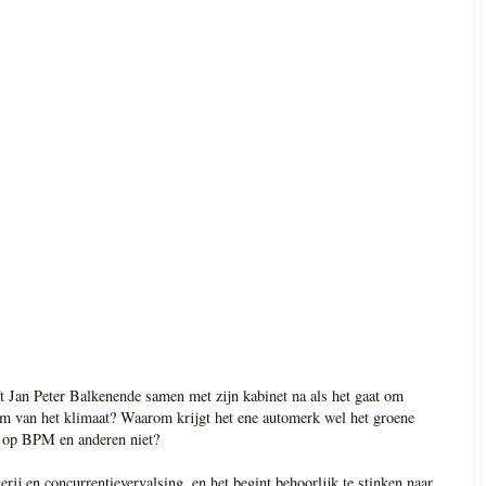
t Jan Peter Balkenende samen met zijn kabinet na als het gaat om
om van het klimaat? Waarom krijgt het ene automerk wel het groene
en op BPM en anderen niet?
kerij en concurrentievervalsing, en het begint behoorlijk te stinken naar