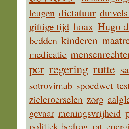
dictatuur
leugen
duivels
hoax
Hugo d
giftige tijd
kinderen
maatr
bedden
mensenrechte
medicatie
pcr
regering
rutte
sa
sotrovimab
spoedwet
tes
zieleroerselen
zorg
aalgl
p
gevaar
meningsvrijheid
politiek bedrog
rat
energ