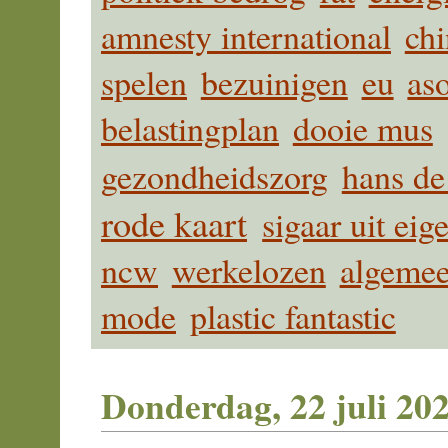
amnesty international
chi
spelen
bezuinigen
eu
aso
belastingplan
dooie mus
gezondheidszorg
hans de
rode kaart
sigaar uit eig
ncw
werkelozen
algeme
mode
plastic fantastic
Donderdag, 22 juli 20