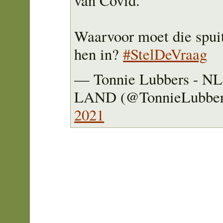
van Covid.
Waarvoor moet die spuit
hen in?
#StelDeVraag
— Tonnie Lubbers - N
LAND (@TonnieLubbe
2021