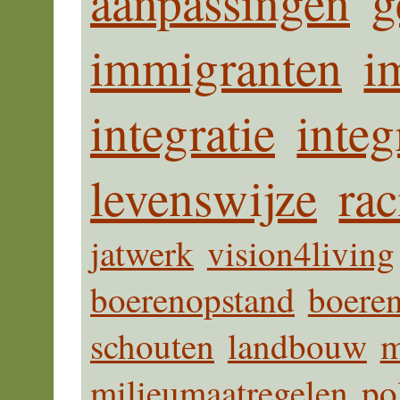
aanpassingen
g
immigranten
i
integratie
integ
levenswijze
ra
jatwerk
vision4living
boerenopstand
boeren
schouten
landbouw
m
milieumaatregelen
po