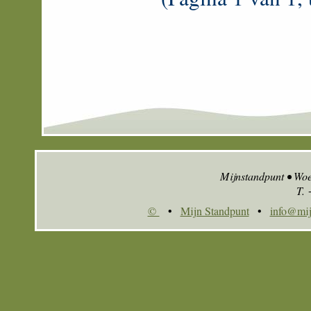
Mijnstandpunt • Wo
T.
©
•
Mijn Standpunt
•
info@mij