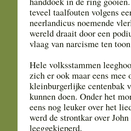
handdoek in de ring gooien.
teveel taalfouten volgens ee
neerlandicus noemende vlerk
wereld draait door een pod
vlaag van narcisme ten toon
Hele volksstammen leegho
zich er ook maar eens mee 
kleinburgerlijke centenbak v
kunnen doen. Onder het mom
eens nog leuker over het lied
werd de strontkar over John 
leeggekieperd.