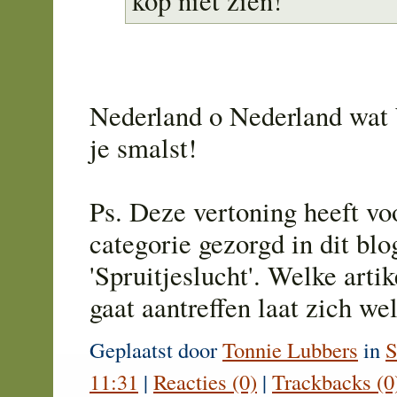
kop niet zien!
Nederland o Nederland wat b
je smalst!
Ps. Deze vertoning heeft vo
categorie gezorgd in dit blo
'Spruitjeslucht'. Welke arti
gaat aantreffen laat zich we
Geplaatst door
Tonnie Lubbers
in
S
11:31
|
Reacties (0)
|
Trackbacks (0