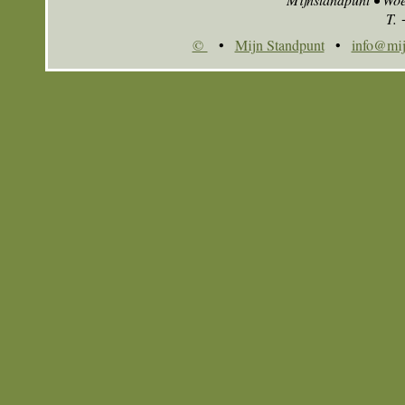
T.
©
•
Mijn Standpunt
•
info@mij