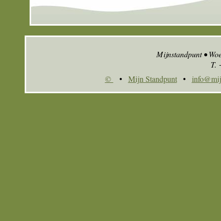
Mijnstandpunt • Wo
T.
©
•
Mijn Standpunt
•
info@mij