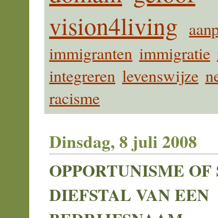
vision4living
aanp
immigranten
immigratie
integreren
levenswijze
n
racisme
Dinsdag, 8 juli 2008
OPPORTUNISME OF
DIEFSTAL VAN EEN