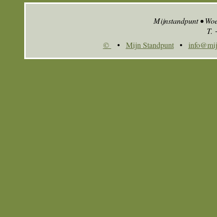
Mijnstandpunt • Wo
T.
©
•
Mijn Standpunt
•
info@mij