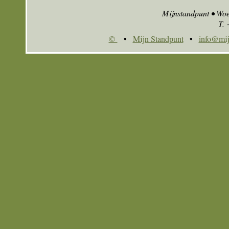
Mijnstandpunt • Wo
T.
©
•
Mijn Standpunt
•
info@mij