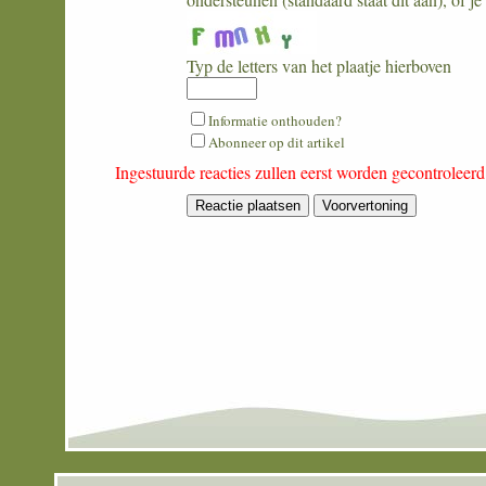
Typ de letters van het plaatje hierboven
What
Informatie onthouden?
is
Abonneer op dit artikel
one
Ingestuurde reacties zullen eerst worden gecontroleer
plus
nine?