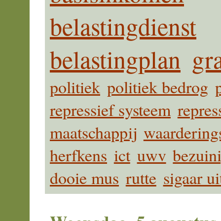
belastingdienst
belastingplan
gra
politiek
politiek bedrog
repressief systeem
repres
maatschappij
waardering
herfkens
ict
uwv
bezuin
dooie mus
rutte
sigaar u