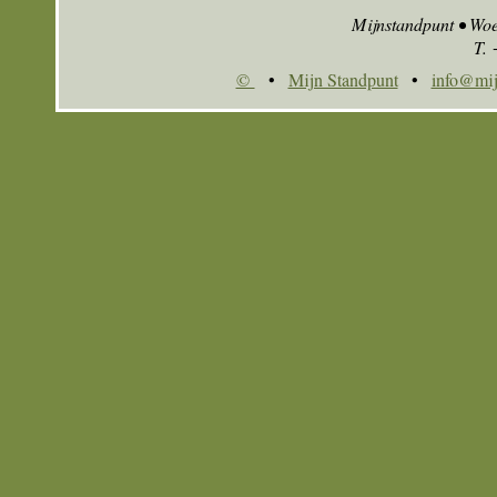
Mijnstandpunt • Wo
T.
©
•
Mijn Standpunt
•
info@mij