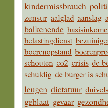
kindermissbrauch
polit
zensur
aalglad
aanslag
balkenende
basisinkome
belastingdienst
bezuinige
boerenopstand
boerenpro
schouten
co2
crisis
de b
schuldig
de burger is sch
leugen
dictatuur
duivel
geblaat
gezondh
gevaar