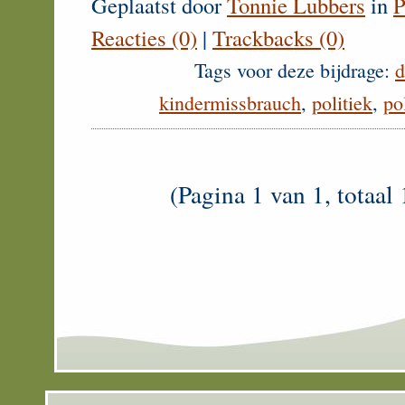
Geplaatst door
Tonnie Lubbers
in
P
Reacties (0)
|
Trackbacks (0)
Tags voor deze bijdrage:
d
kindermissbrauch
,
politiek
,
po
(Pagina 1 van 1, totaal 