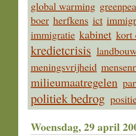
global warming
greenpe
boer
herfkens
ict
immigr
kabinet
immigratie
kort
kredietcrisis
landbou
meningsvrijheid
mensenr
milieumaatregelen
pa
politiek bedrog
positi
Woensdag, 29 april 20