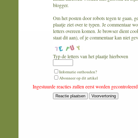
blogger.
Om het posten door robots tegen te gaan, geli
plaatje ziet over te typen. Je commentaar w
letters overeen komen. Je browser dient coo
staat dit aan), of je commentaar kan niet ge
Typ de letters van het plaatje hierboven
What
Informatie onthouden?
is
Abonneer op dit artikel
nine
Ingestuurde reacties zullen eerst worden gecontroleer
minus
six?