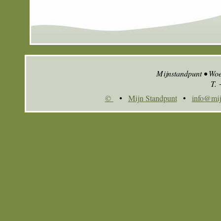
Mijnstandpunt • Wo
T.
©
•
Mijn Standpunt
•
info@mij