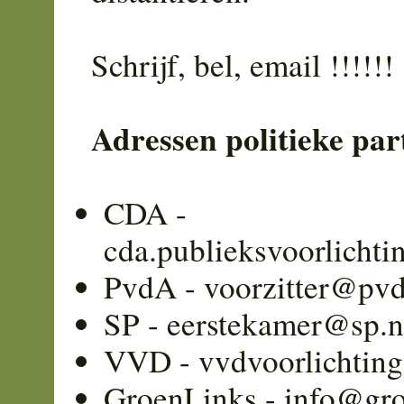
Schrijf, bel, email !!!!!!
Adressen politieke par
CDA -
cda.publieksvoorlicht
PvdA - voorzitter@pvd
SP - eerstekamer@sp.n
VVD - vvdvoorlichtin
GroenLinks - info@gro