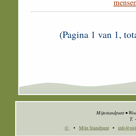
mensen
(Pagina 1 van 1, tot
Mijnstandpunt • Wo
T.
©
•
Mijn Standpunt
•
info@mij