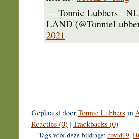
— Tonnie Lubbers - N
LAND (@TonnieLubbe
2021
Geplaatst door
Tonnie Lubbers
in
A
Reacties (0)
|
Trackbacks (0)
Tags voor deze bijdrage:
covid19
,
H