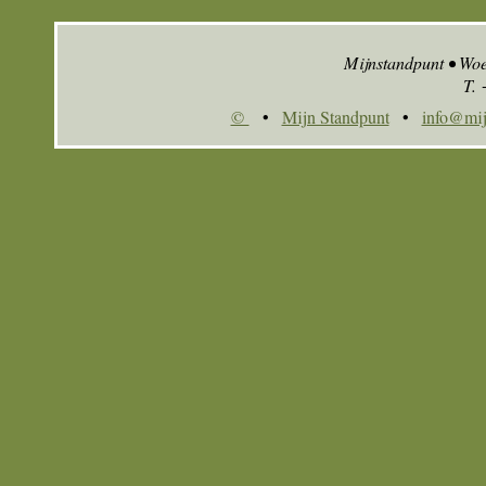
Mijnstandpunt • Wo
T.
©
•
Mijn Standpunt
•
info@mij