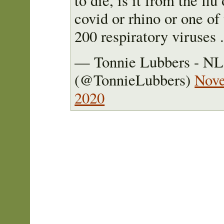
to die, is it from the flu
covid or rhino or one of
200 respiratory viruses .
— Tonnie Lubbers - N
(@TonnieLubbers)
Nove
2020