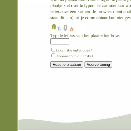
plaatje ziet over te typen. Je commentaar w
letters overeen komen. Je browser dient coo
staat dit aan), of je commentaar kan niet ge
Typ de letters van het plaatje hierboven
What
Informatie onthouden?
is
Abonneer op dit artikel
eight
plus
zero?