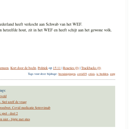
e Nederland heeft verkocht aan Schwab van het WEF.
an hetzelfde hout, zit in het WEF en heeft schijt aan het gewone volk.
gemeen
,
Kort door de bocht
,
Politiek
op
15:11
|
Reacties (0)
|
Trackbacks (0)
Tags voor deze bijdrage:
bezuinigingen
,
covid19
,
crisis
,
ic bedden
,
zorg
tags:
eveld
 Stel uzelf de vraag
 spoedwet. Covid medicatie Sotrovimab
 spel - deel 2
iet - lijstje met sites