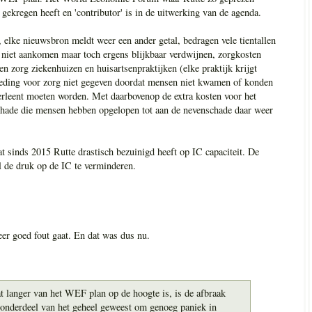
s gekregen heeft en 'contributor' is in de uitwerking van de agenda.
 elke nieuwsbron meldt weer een ander getal, bedragen vele tientallen
e niet aankomen maar toch ergens blijkbaar verdwijnen, zorgkosten
n zorg ziekenhuizen en huisartsenpraktijken (elke praktijk krijgt
eding voor zorg niet gegeven doordat mensen niet kwamen of konden
erleent moeten worden. Met daarbovenop de extra kosten voor het
 schade die mensen hebben opgelopen tot aan de nevenschade daar weer
t sinds 2015 Rutte drastisch bezuinigd heeft op IC capaciteit. De
l de druk op de IC te verminderen.
keer goed fout gaat. En dat was dus nu.
t langer van het WEF plan op de hoogte is, is de afbraak
n onderdeel van het geheel geweest om genoeg paniek in