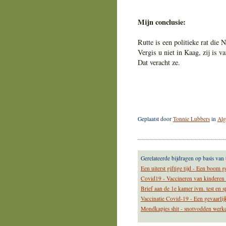
Mijn conclusie:
Rutte is een politieke rat di
Vergis u niet in Kaag, zij is v
Dat veracht ze.
Geplaatst door
Tonnie Lubbers
in
Al
Gerelateerde bijdragen op basis van 
Een uiterst giftige tijd - Een boom g
Covid19 - Vaccineren van kinderen -
Brief aan de 1e kamer ivm. test en
Vaccinatie Covid-19 - Een gevaarlijk
Mondkapjes shit - snotvodden werken n