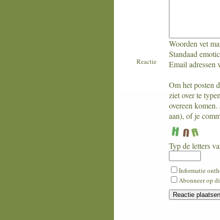
Woorden vet mar
Standaad emotico
Reactie
Email adressen w
Om het posten doo
ziet over te typ
overeen komen. J
aan), of je comm
Typ de letters va
What
Informatie ont
is
Abonneer op dit
four
plus
six?