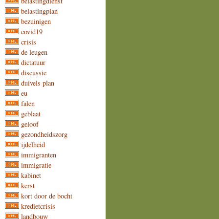
belastingdienst
belastingplan
bezuinigen
covid19
crisis
de leugen
dictatuur
discussie
duivels plan
eu
falen
geblaat
geloof
gezondheidszorg
ijdelheid
immigranten
immigratie
kabinet
kerst
kort door de bocht
kredietcrisis
landbouw