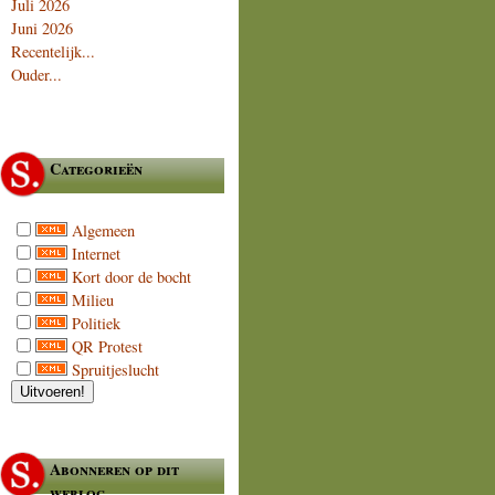
Juli 2026
Juni 2026
Recentelijk...
Ouder...
Categorieën
Algemeen
Internet
Kort door de bocht
Milieu
Politiek
QR Protest
Spruitjeslucht
Abonneren op dit
weblog