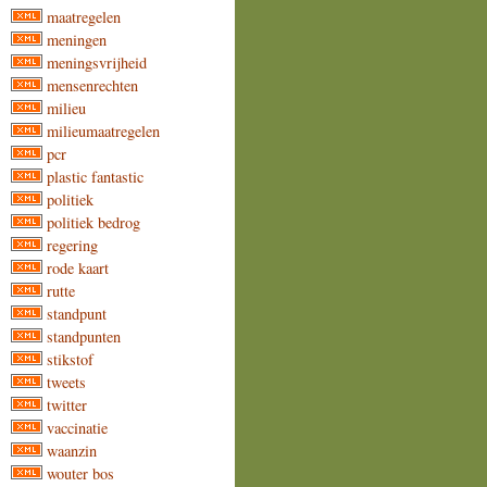
maatregelen
meningen
meningsvrijheid
mensenrechten
milieu
milieumaatregelen
pcr
plastic fantastic
politiek
politiek bedrog
regering
rode kaart
rutte
standpunt
standpunten
stikstof
tweets
twitter
vaccinatie
waanzin
wouter bos