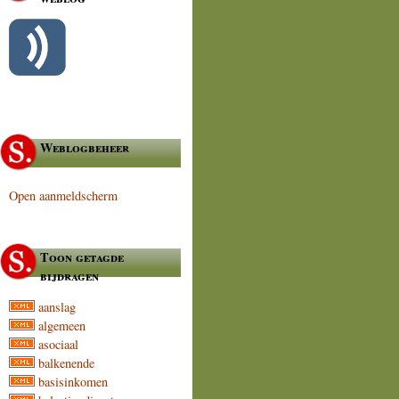
Weblogbeheer
Open aanmeldscherm
Toon getagde
bijdragen
aanslag
algemeen
asociaal
balkenende
basisinkomen