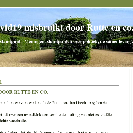
vid19 misbruikt door Rutte en co
standpunt - Meningen, standpunten over politiek, de samenleving .
1
DOOR RUTTE EN CO.
n zullen we zien welke schade Rutte ons land heeft toegebracht.
 uit over een avondklok een verplichte sluiting van niet essentiële
ichte vaccinatie.
et WEF plan. Het World Economic Forum waar Rutte zo geprezen