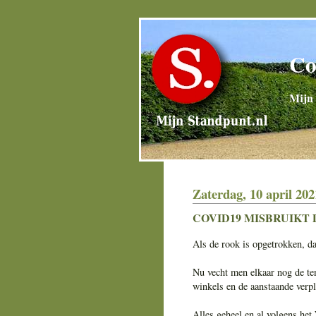
Co
Mijn 
Zaterdag, 10 april 202
COVID19 MISBRUIKT 
Als de rook is opgetrokken, da
Nu vecht men elkaar nog de tent
winkels en de aanstaande verpl
Alles geheel en al volgens h