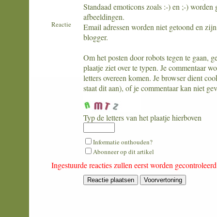
Standaad emoticons zoals :-) en ;-) worden 
afbeeldingen.
Reactie
Email adressen worden niet getoond en zijn 
blogger.
Om het posten door robots tegen te gaan, geli
plaatje ziet over te typen. Je commentaar w
letters overeen komen. Je browser dient coo
staat dit aan), of je commentaar kan niet ge
Typ de letters van het plaatje hierboven
What
Informatie onthouden?
is
Abonneer op dit artikel
one
Ingestuurde reacties zullen eerst worden gecontroleer
plus
five?