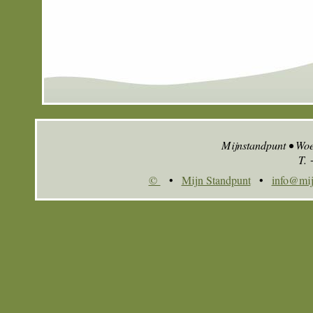
Mijnstandpunt • Wo
T.
©
•
Mijn Standpunt
•
info@mij