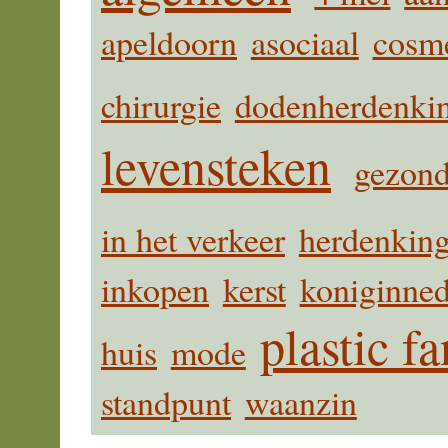
apeldoorn
asociaal
cosme
chirurgie
dodenherdenki
levensteken
gezond
in het verkeer
herdenkin
inkopen
kerst
koniginne
plastic fa
huis
mode
standpunt
waanzin