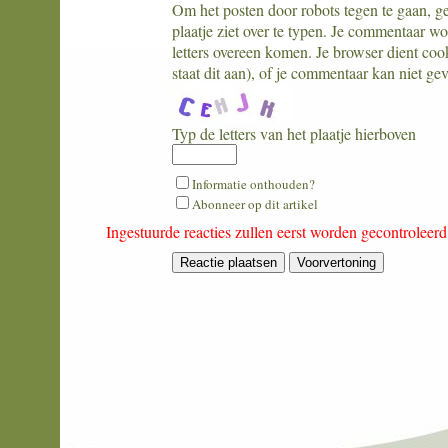
Om het posten door robots tegen te gaan, geli
plaatje ziet over te typen. Je commentaar w
letters overeen komen. Je browser dient coo
staat dit aan), of je commentaar kan niet ge
Typ de letters van het plaatje hierboven
What
Informatie onthouden?
is
Abonneer op dit artikel
nine
Ingestuurde reacties zullen eerst worden gecontroleer
minus
six?