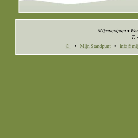
Mijnstandpunt • Wo
T.
©
•
Mijn Standpunt
•
info@mij