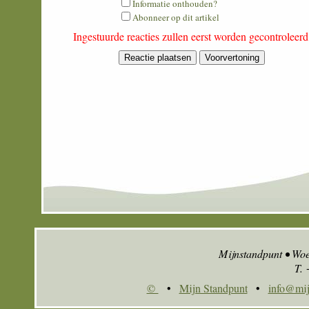
Informatie onthouden?
is
Abonneer op dit artikel
eight
Ingestuurde reacties zullen eerst worden gecontroleer
minus
six?
Mijnstandpunt • Wo
T.
©
•
Mijn Standpunt
•
info@mij