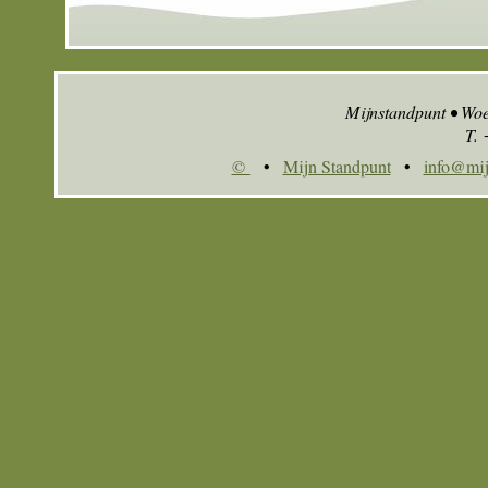
Mijnstandpunt • Wo
T.
©
•
Mijn Standpunt
•
info@mij