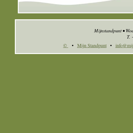
Mijnstandpunt • Wo
T.
©
•
Mijn Standpunt
•
info@mij