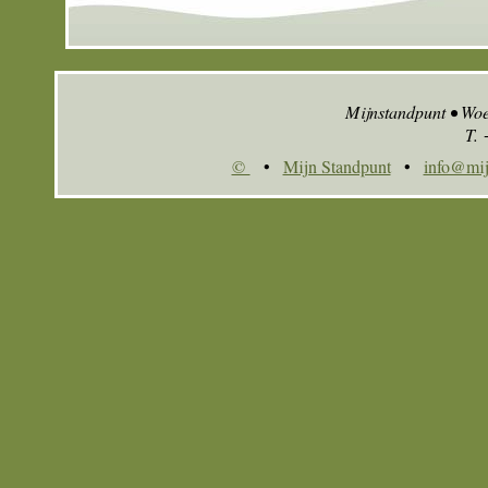
Mijnstandpunt • Wo
T.
©
•
Mijn Standpunt
•
info@mij