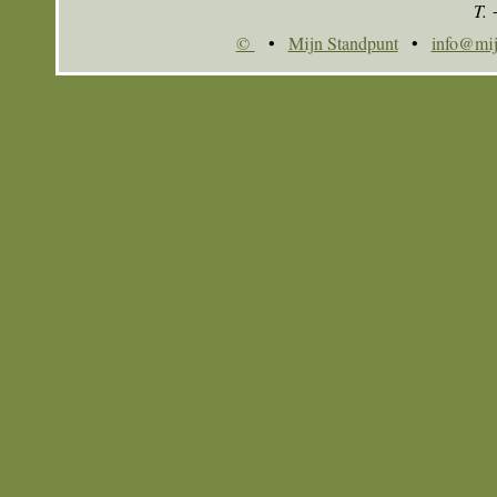
T.
©
•
Mijn Standpunt
•
info@mij