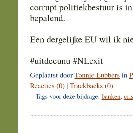
corrupt politiekbestuur is i
bepalend.
Een dergelijke EU wil ik nie
#uitdeeunu #NLexit
Geplaatst door
Tonnie Lubbers
in
P
Reacties (0)
|
Trackbacks (0)
Tags voor deze bijdrage:
banken
,
cri