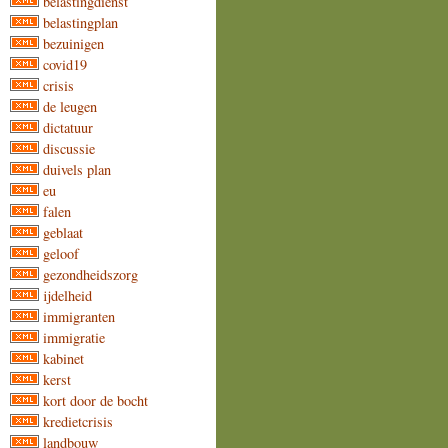
belastingdienst
belastingplan
bezuinigen
covid19
crisis
de leugen
dictatuur
discussie
duivels plan
eu
falen
geblaat
geloof
gezondheidszorg
ijdelheid
immigranten
immigratie
kabinet
kerst
kort door de bocht
kredietcrisis
landbouw