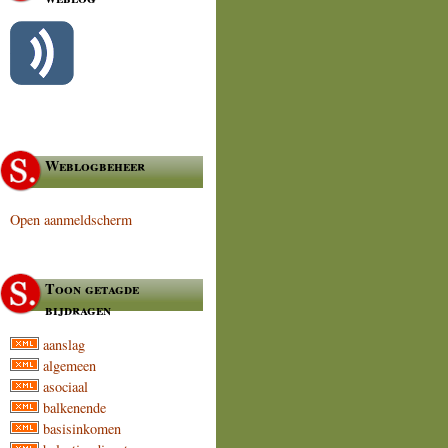
Weblogbeheer
Open aanmeldscherm
Toon getagde
bijdragen
aanslag
algemeen
asociaal
balkenende
basisinkomen