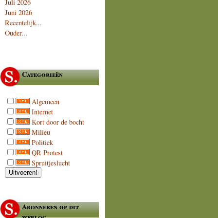
Juli 2026
Juni 2026
Recentelijk...
Ouder...
Categorieën
Algemeen
Internet
Kort door de bocht
Milieu
Politiek
QR Protest
Spruitjeslucht
Abonneren op dit
weblog