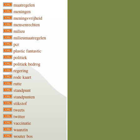
maatregelen
meningen
meningsvrijheid
mensenrechten
milieu
milieumaatregelen
pcr
plastic fantastic
politiek
politiek bedrog
regering
rode kaart
rutte
standpunt
standpunten
stikstof
tweets
twitter
vaccinatie
waanzin
wouter bos