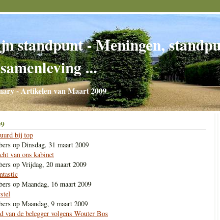
jn standpunt - Meningen, standpun
 samenleving ...
ry - Artikelen van Maart 2009
09
urd bij top
bers
op
Dinsdag, 31 maart 2009
acht van ons kabinet
bers
op
Vrijdag, 20 maart 2009
ntastic
bers
op
Maandag, 16 maart 2009
stel
bers
op
Maandag, 9 maart 2009
uld van de belegger volgens Wouter Bos