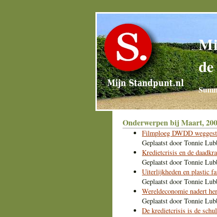
Mi
de
Summa
Onderwerpen bij Maart, 20
Filmploeg DWDD weggestu
Geplaatst door
Tonnie Lub
Kredietcrisis en de daadkr
Geplaatst door
Tonnie Lub
Uiterlijkheden en plastic fa
Geplaatst door
Tonnie Lub
Wereldeconomie nadert her
Geplaatst door
Tonnie Lub
De kredietcrisis is de sch