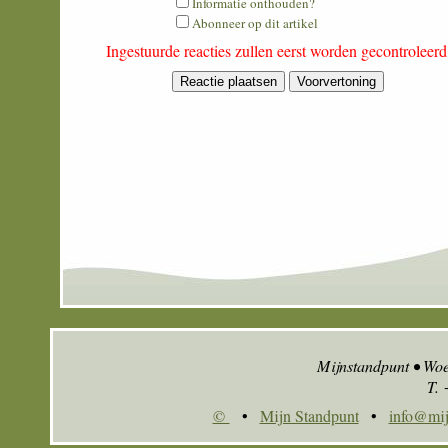
Informatie onthouden?
is
Abonneer op dit artikel
four
Ingestuurde reacties zullen eerst worden gecontroleer
plus
six?
Mijnstandpunt • Wo
T.
©
•
Mijn Standpunt
•
info@mij