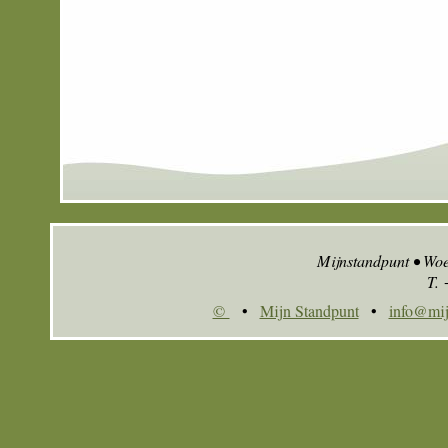
Mijnstandpunt • Wo
T.
©
•
Mijn Standpunt
•
info@mij