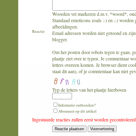
Woorden vet markeren d.m.v. *woord*, ond
Standaad emoticons zoals :-) en ;-) worden 
afbeeldingen.
Reactie
Email adressen worden niet getoond en zijn 
blogger.
Om het posten door robots tegen te gaan, geli
plaatje ziet over te typen. Je commentaar w
letters overeen komen. Je browser dient coo
staat dit aan), of je commentaar kan niet ge
Typ de letters van het plaatje hierboven
What
Informatie onthouden?
is
Abonneer op dit artikel
three
Ingestuurde reacties zullen eerst worden gecontroleer
plus
three?