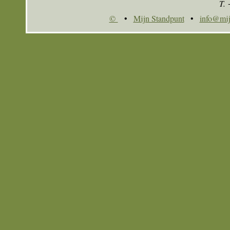
T.
©
•
Mijn Standpunt
•
info@mij