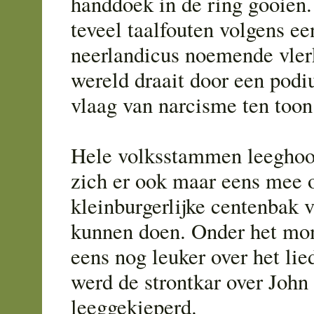
handdoek in de ring gooien.
teveel taalfouten volgens ee
neerlandicus noemende vlerk
wereld draait door een pod
vlaag van narcisme ten toon
Hele volksstammen leegho
zich er ook maar eens mee 
kleinburgerlijke centenbak v
kunnen doen. Onder het mom
eens nog leuker over het lied
werd de strontkar over John 
leeggekieperd.