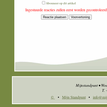
is
Abonneer op dit artikel
zero
Ingestuurde reacties zullen eerst worden gecontroleer
plus
two?
Mijnstandpunt • Wo
T.
©
•
Mijn Standpunt
•
info@mij