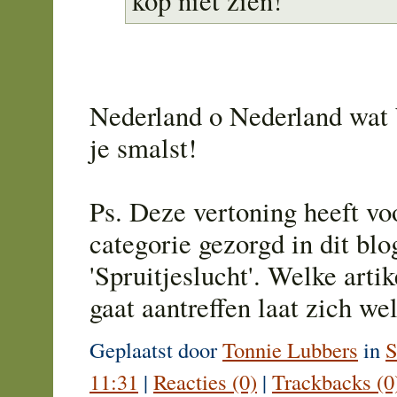
kop niet zien!
Nederland o Nederland wat b
je smalst!
Ps. Deze vertoning heeft vo
categorie gezorgd in dit blo
'Spruitjeslucht'. Welke arti
gaat aantreffen laat zich we
Geplaatst door
Tonnie Lubbers
in
S
11:31
|
Reacties (0)
|
Trackbacks (0