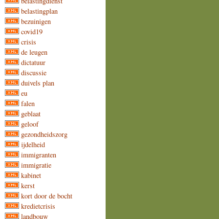
belastingdienst
belastingplan
bezuinigen
covid19
crisis
de leugen
dictatuur
discussie
duivels plan
eu
falen
geblaat
geloof
gezondheidszorg
ijdelheid
immigranten
immigratie
kabinet
kerst
kort door de bocht
kredietcrisis
landbouw