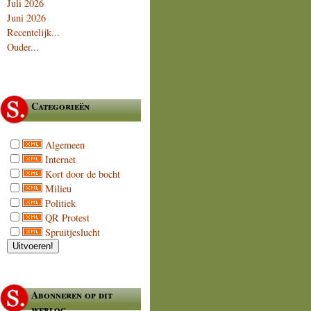
Juli 2026
Juni 2026
Recentelijk...
Ouder...
Categorieën
Algemeen
Internet
Kort door de bocht
Milieu
Politiek
QR Protest
Spruitjeslucht
Abonneren op dit
weblog