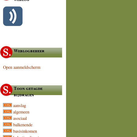
Weblogbeheer
Open aanmeldscherm
Toon getagde
bijdragen
aanslag
algemeen
asociaal
balkenende
basisinkomen