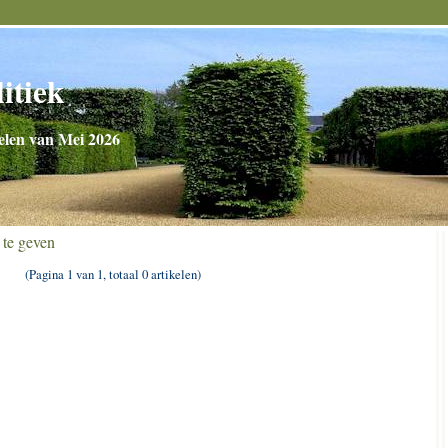
litiek
elen van Mei 2026
 te geven
(Pagina 1 van 1, totaal 0 artikelen)