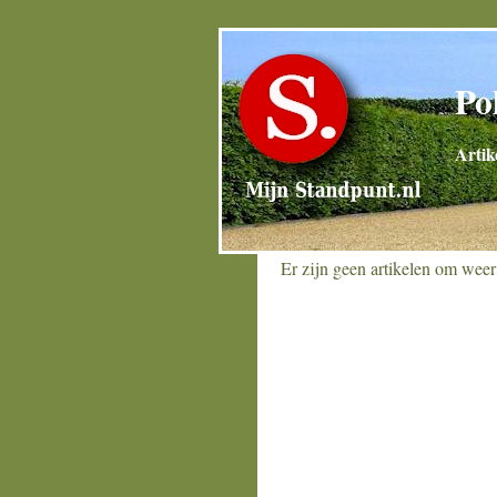
Po
Artik
Er zijn geen artikelen om weer