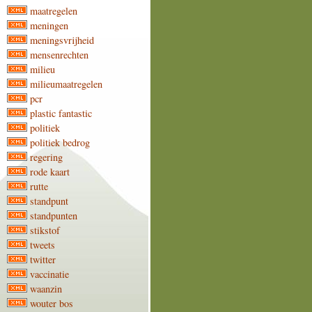
maatregelen
meningen
meningsvrijheid
mensenrechten
milieu
milieumaatregelen
pcr
plastic fantastic
politiek
politiek bedrog
regering
rode kaart
rutte
standpunt
standpunten
stikstof
tweets
twitter
vaccinatie
waanzin
wouter bos