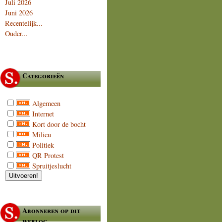
Juli 2026
Juni 2026
Recentelijk...
Ouder...
Categorieën
Algemeen
Internet
Kort door de bocht
Milieu
Politiek
QR Protest
Spruitjeslucht
Abonneren op dit
weblog