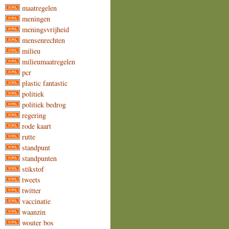
maatregelen
meningen
meningsvrijheid
mensenrechten
milieu
milieumaatregelen
pcr
plastic fantastic
politiek
politiek bedrog
regering
rode kaart
rutte
standpunt
standpunten
stikstof
tweets
twitter
vaccinatie
waanzin
wouter bos