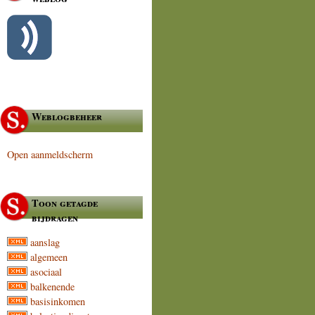
Weblogbeheer
Open aanmeldscherm
Toon getagde
bijdragen
aanslag
algemeen
asociaal
balkenende
basisinkomen