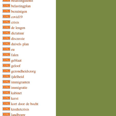
belastingdienst
belastingplan
bezuinigen
covid19
crisis
de leugen
dictatuur
discussie
duivels plan
eu
falen
geblaat
geloof
gezondheidszorg
ijdelheid
immigranten
immigratie
kabinet
kerst
kort door de bocht
kredietcrisis
landbouw