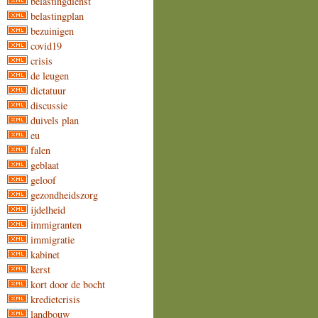
belastingdienst
belastingplan
bezuinigen
covid19
crisis
de leugen
dictatuur
discussie
duivels plan
eu
falen
geblaat
geloof
gezondheidszorg
ijdelheid
immigranten
immigratie
kabinet
kerst
kort door de bocht
kredietcrisis
landbouw