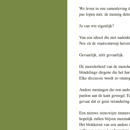
We leven in een samenleving 
pas lopen met, de mening delen
Ja van wie eigenlijk?
Van een idioot die niet nadenk
Nos en de staatsomroep hersen
Gevaarlijk, zéér gevaarlijk.
De meerderheid van de menshei
blindelings diegene die het ha
Elke discussie wordt zo onmog
Andere meningen die een ander
pardon aan de kant geveegd. Er
gevaar dat er geen veranderin
Een nieuwe zienswijze immers 
hopelijk zullen blijven meemak
Het blokkeren van een andere m