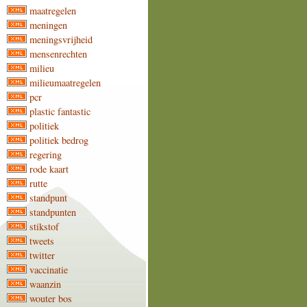
maatregelen
meningen
meningsvrijheid
mensenrechten
milieu
milieumaatregelen
pcr
plastic fantastic
politiek
politiek bedrog
regering
rode kaart
rutte
standpunt
standpunten
stikstof
tweets
twitter
vaccinatie
waanzin
wouter bos