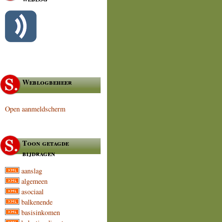
Weblogbeheer
Open aanmeldscherm
Toon getagde
bijdragen
aanslag
algemeen
asociaal
balkenende
basisinkomen