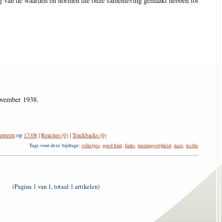
ng van de waarden en normen die onze samenleving gemaakt hebben tot
november 1938.
gemeen
op
17:08
|
Reacties (0)
|
Trackbacks (0)
Tags voor deze bijdrage:
etiketjes
,
goed fout
,
links
,
meningsvrijheid
,
nazi
,
rechts
(Pagina 1 van 1, totaal 1 artikelen)