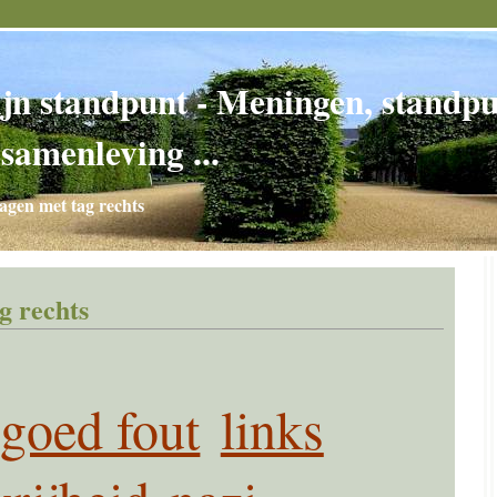
jn standpunt - Meningen, standpun
 samenleving ...
agen met tag rechts
g rechts
goed fout
links