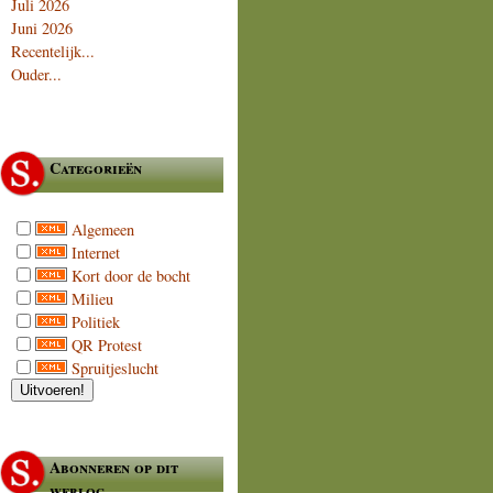
Juli 2026
Juni 2026
Recentelijk...
Ouder...
Categorieën
Algemeen
Internet
Kort door de bocht
Milieu
Politiek
QR Protest
Spruitjeslucht
Abonneren op dit
weblog