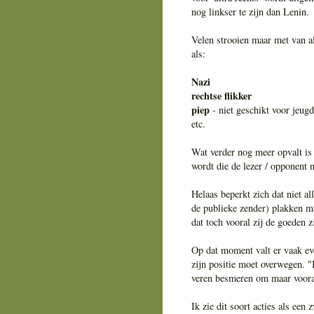
nog linkser te zijn dan Lenin.
Velen strooien maar met van al
als:
Nazi
rechtse flikker
piep
- niet geschikt voor jeugdi
etc.
Wat verder nog meer opvalt is 
wordt die de lezer / opponent n
Helaas beperkt zich dat niet al
de publieke zender) plakken maa
dat toch vooral zij de goeden z
Op dat moment valt er vaak even
zijn positie moet overwegen. 
veren besmeren om maar vooral 
Ik zie dit soort acties als ee