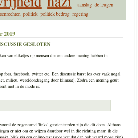
rijheid
nazi
aanslag
de leugen
senrechten
politiek
politiek bedrog
regering
r 2019
ISCUSSIE GESLOTEN
kken van etiketjes op mensen die een andere mening hebben in
p fora, facebook, twitter etc. Een discussie barst los over vaak nogal
iet, milieu, wereldondergang door klimaat). Zodra een mening geuit
ent niet in de mode is:
 vooral de zogenaamd 'links' georienteerden zijn die dit doen. Althans
iegen er niet om en wijzen daardoor wel in die richting maar, ik die
maakt, blijk via een online-test (voor wat dat dan ook waard moge zijn)