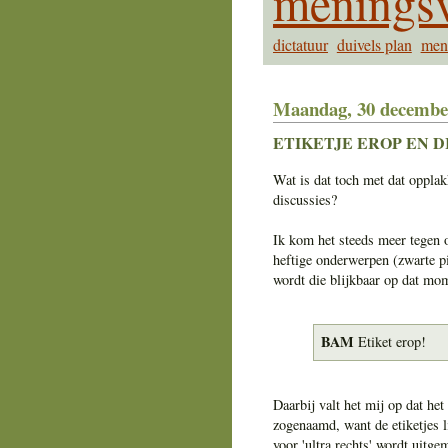
meningsv
dictatuur
duivels plan
men
Maandag, 30 decembe
ETIKETJE EROP EN D
Wat is dat toch met dat oppla
discussies?
Ik kom het steeds meer tegen o
heftige onderwerpen (zwarte p
wordt die blijkbaar op dat mom
BAM
Etiket erop!
Daarbij valt het mij op dat het
zogenaamd, want de etiketjes l
voor 'ultra rechts' wordt uitge