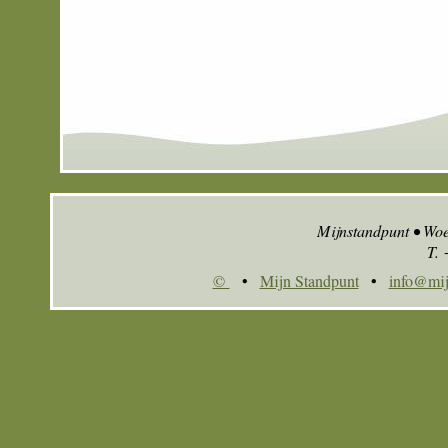
Mijnstandpunt • Wo
T.
©
•
Mijn Standpunt
•
info@mij