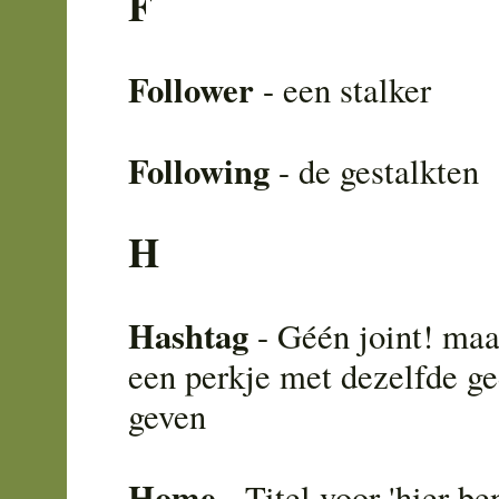
F
Follower
- een stalker
Following
- de gestalkten
H
Hashtag
- Géén joint! ma
een perkje met dezelfde g
geven
Home
- Titel voor 'hier ben