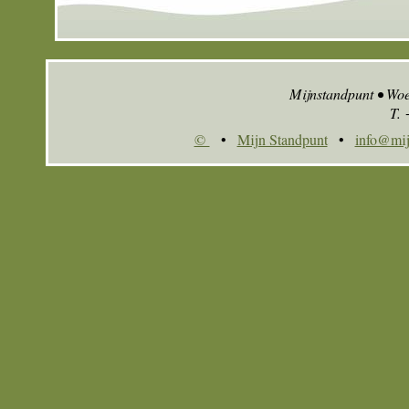
Mijnstandpunt • Wo
T.
©
•
Mijn Standpunt
•
info@mij