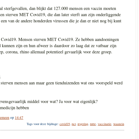
tal sterfgevallen, dan blijkt dat 127.000 mensen een vaccin moeten
en sterven MET Covid19, die dan later sterft aan zijn onderliggende
een van de andere honderden virussen die je dan er niet nog bij kunt
an Covid19. Mensen sterven MET Covid19. Ze hebben aandoeningen
d kunnen zijn en hun afweer is daardoor zo laag dat ze vatbaar zijn
ep, corona, rhino allemaal potentieel gevaarlijk voor deze groep.
x
 er sterven mensen aan maar geen tienduizenden wat ons voorspeld werd
evensgevaarlijk middel voor wat? Ja voor wat eigenlijk?
 medicijn hebben
gemeen
op
14:47
Tags voor deze bijdrage:
covid19
,
pcr
,
regering
,
rutte
,
vaccinatie
,
waanzin