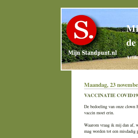
Mi
de
Artik
Maandag, 23 novembe
VACCINATIE COVID19
De bedoeling van onze clown 
vaccin moet erin.
Waarom vraag ik mij dan af, w
mag worden tot een misdadig p