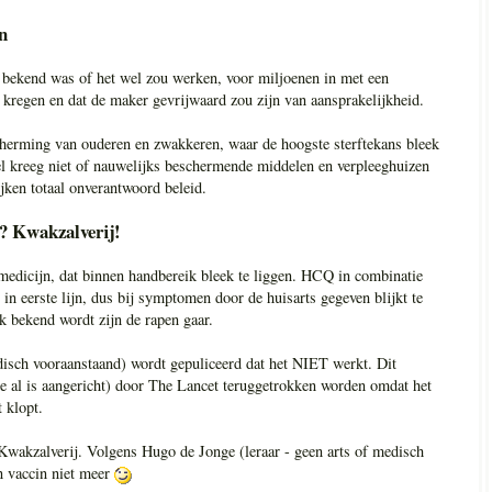
n
 bekend was of het wel zou werken, voor miljoenen in met een
g kregen en dat de maker gevrijwaard zou zijn van aansprakelijkheid.
herming van ouderen en zwakkeren, waar de hoogste sterftekans bleek
el kreeg niet of nauwelijks beschermende middelen en verpleeghuizen
ijken totaal onverantwoord beleid.
? Kwakzalverij!
edicijn, dat binnen handbereik bleek te liggen. HCQ in combinatie
 in eerste lijn, dus bij symptomen door de huisarts gegeven blijkt te
k bekend wordt zijn de rapen gaar.
disch vooraanstaand) wordt gepuliceerd dat het NIET werkt. Dit
ade al is aangericht) door The Lancet teruggetrokken worden omdat het
 klopt.
? Kwakzalverij. Volgens Hugo de Jonge (leraar - geen arts of medisch
en vaccin niet meer