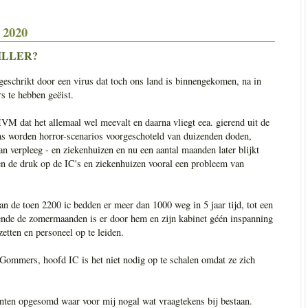
 2020
ILLER?
schrikt door een virus dat toch ons land is binnengekomen, na in
s te hebben geëist.
RIVM dat het allemaal wel meevalt en daarna vliegt eea. gierend uit de
Ons worden horror-scenarios voorgeschoteld van duizenden doden,
an verpleeg - en ziekenhuizen en nu een aantal maanden later blijkt
 en de druk op de IC's en ziekenhuizen vooral een probleem van
n de toen 2200 ic bedden er meer dan 1000 weg in 5 jaar tijd, tot een
nde de zomermaanden is er door hem en zijn kabinet géén inspanning
zetten en personeel op te leiden.
 Gommers, hoofd IC is het niet nodig op te schalen omdat ze zich
unten opgesomd waar voor mij nogal wat vraagtekens bij bestaan.