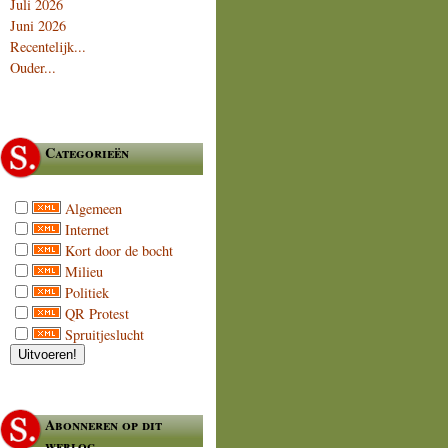
Juli 2026
Juni 2026
Recentelijk...
Ouder...
Categorieën
Algemeen
Internet
Kort door de bocht
Milieu
Politiek
QR Protest
Spruitjeslucht
Abonneren op dit
weblog