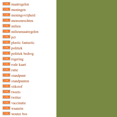
maatregelen
meningen
meningsvrijheid
mensenrechten
milieu
milieumaatregelen
pcr
plastic fantastic
politiek
politiek bedrog
regering
rode kaart
rutte
standpunt
standpunten
stikstof
tweets
twitter
vaccinatie
waanzin
wouter bos