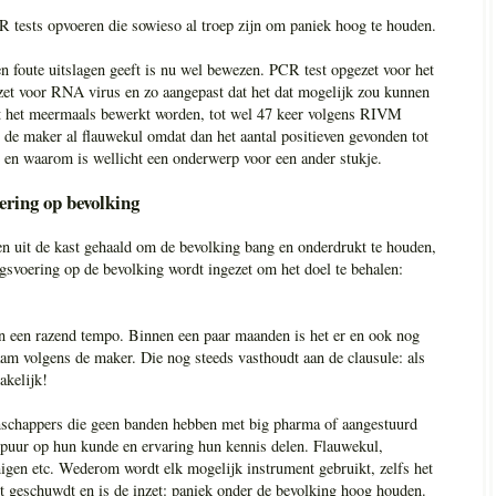
tests opvoeren die sowieso al troep zijn om paniek hoog te houden.
n foute uitslagen geeft is nu wel bewezen. PCR test opgezet voor het
et voor RNA virus en zo aangepast dat het dat mogelijk zou kunnen
t het meermaals bewerkt worden, tot wel 47 keer volgens RIVM
ns de maker al flauwekul omdat dan het aantal positieven gevonden tot
 en waarom is wellicht een onderwerp voor een ander stukje.
ering op bevolking
en uit de kast gehaald om de bevolking bang en onderdrukt te houden,
gsvoering op de bevolking wordt ingezet om het doel te behalen:
n een razend tempo. Binnen een paar maanden is het er en ook nog
aam volgens de maker. Die nog steeds vasthoudt aan de clausule: als
akelijk!
nschappers die geen banden hebben met big pharma of aangestuurd
puur op hun kunde en ervaring hun kennis delen. Flauwekul,
gen etc. Wederom wordt elk mogelijk instrument gebruikt, zelfs het
et geschuwdt en is de inzet: paniek onder de bevolking hoog houden.