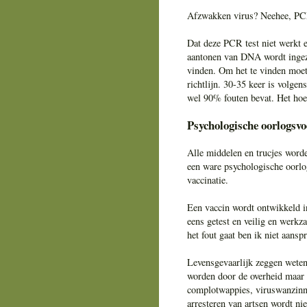
Afzwakken virus? Neehee, PCR 
Dat deze PCR test niet werkt e
aantonen van DNA wordt ingez
vinden. Om het te vinden moe
richtlijn. 30-35 keer is volge
wel 90% fouten bevat. Het hoe
Psychologische oorlogsvo
Alle middelen en trucjes word
een ware psychologische oorlo
vaccinatie.
Een vaccin wordt ontwikkeld i
eens getest en veilig en werkz
het fout gaat ben ik niet aanspr
Levensgevaarlijk zeggen wete
worden door de overheid maar 
complotwappies, viruswanzinni
arresteren van artsen wordt ni