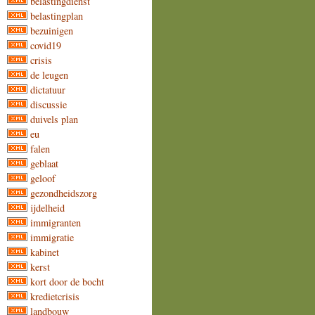
belastingdienst
belastingplan
bezuinigen
covid19
crisis
de leugen
dictatuur
discussie
duivels plan
eu
falen
geblaat
geloof
gezondheidszorg
ijdelheid
immigranten
immigratie
kabinet
kerst
kort door de bocht
kredietcrisis
landbouw