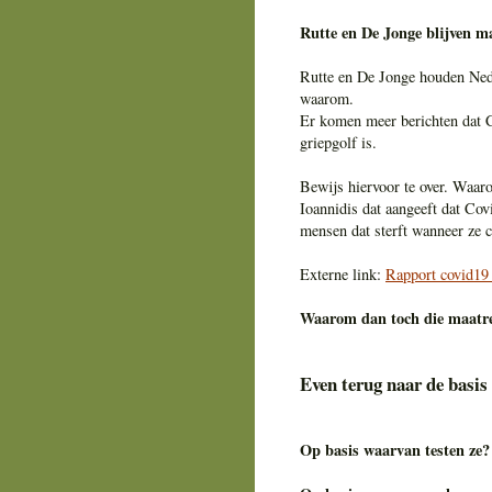
Rutte en De Jonge blijven m
Rutte en De Jonge houden Ned
waarom.
Er komen meer berichten dat Co
griepgolf is.
Bewijs hiervoor te over. Waa
Ioannidis dat aangeeft dat Cov
mensen dat sterft wanneer ze c
Externe link:
Rapport covid19 
Waarom dan toch die maatreg
Even terug naar de basis
Op basis waarvan testen ze?