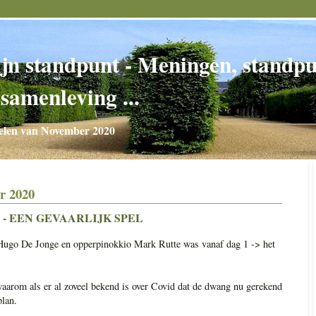
jn standpunt - Meningen, standpun
 samenleving ...
elen van November 2020
r 2020
 - EEN GEVAARLIJK SPEL
Hugo De Jonge en opperpinokkio Mark Rutte was vanaf dag 1 -> het
aarom als er al zoveel bekend is over Covid dat de dwang nu gerekend
lan.