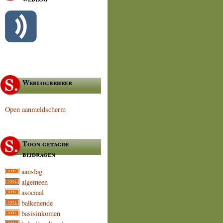
Weblogbeheer
Open aanmeldscherm
Toon getagde
bijdragen
aanslag
algemeen
asociaal
balkenende
basisinkomen