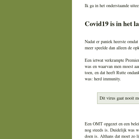
Ik ga in het onderstaande uite
Covid19 is in het l
Nadat er paniek heerste omdat C
meer speelde dan alleen de opk
Een ietwat verkrampte Premier 
was en waarvan men moest aan
toen, en dat heeft Rutte ondank
was: herd immunity.
Dit virus gaat nooit 
Een OMT opgezet en een beleid
nog steeds is. Duidelijk was we
doen is. Althans dat moet zo l