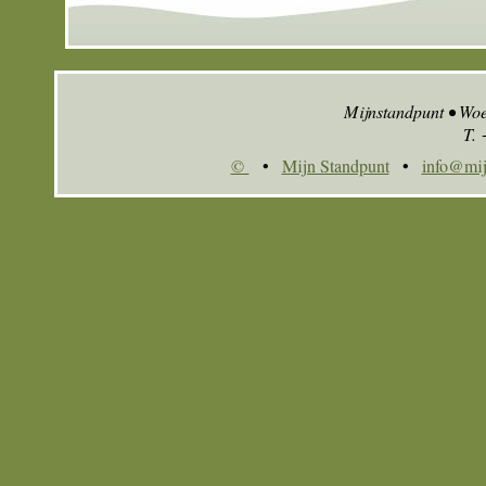
Mijnstandpunt • Wo
T.
©
•
Mijn Standpunt
•
info@mij