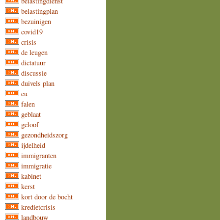
belastingdienst
belastingplan
bezuinigen
covid19
crisis
de leugen
dictatuur
discussie
duivels plan
eu
falen
geblaat
geloof
gezondheidszorg
ijdelheid
immigranten
immigratie
kabinet
kerst
kort door de bocht
kredietcrisis
landbouw