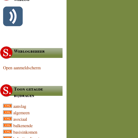
Weblogbeheer
Open aanmeldscherm
Toon getagde
bijdragen
aanslag
algemeen
asociaal
balkenende
basisinkomen