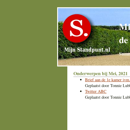
Mi
de
Summa
Onderwerpen bij Mei, 2021
Brief aan de 1e kamer ivm.
Geplaatst door
Tonnie Lub
Twitter ABC
Geplaatst door
Tonnie Lub