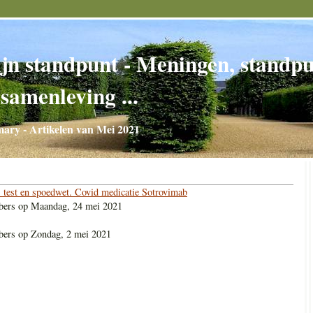
jn standpunt - Meningen, standpun
 samenleving ...
ry - Artikelen van Mei 2021
 test en spoedwet. Covid medicatie Sotrovimab
bers
op
Maandag, 24 mei 2021
bers
op
Zondag, 2 mei 2021