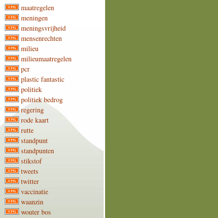
maatregelen
meningen
meningsvrijheid
mensenrechten
milieu
milieumaatregelen
pcr
plastic fantastic
politiek
politiek bedrog
regering
rode kaart
rutte
standpunt
standpunten
stikstof
tweets
twitter
vaccinatie
waanzin
wouter bos