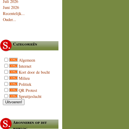
Juli 2026
Juni 2026
Recentelijk...
Ouder...
Categorieën
Algemeen
Internet
Kort door de bocht
Milieu
Politiek
QR Protest
Spruitjeslucht
Abonneren op dit
weblog