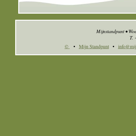
Mijnstandpunt • Wo
T.
©
•
Mijn Standpunt
•
info@mij